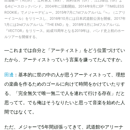
田邊駿一（Vo,Gt）、辻村勇太（Ba）、高村佳秀（Dr）、江口雄也（Gt）よ
る4ピースロックバンド。2004年に活動開始。2014年9月にEP『TIMELESS
ROOKIE』でメジャーデビュー。2015年7月に1stフルアルバム『≒』（ニアリ
ーイコール）をリリースし、2016年10月には日本武道館公演を開催。2017年
1月には2ndフルアルバム『THE END』を、2018年3月に3rdフルアルバム
『VECTOR』をリリース。結成15周年となる2019年は、バンド史上初のホー
ルツアーを開催する。
―これまでは自分と「アーティスト」をどう位置づけてい
たから、アーティストっていう言葉を嫌ってたんですか。
田邊
：基本的に世の中の人が思うアーティストって、理想
の楽曲を作るためのゴールに向けて時間をかけていたりす
る、「完全無欠で唯一無二で人を連れて行ける存在」だと
思ってて。でも俺はそうなりたいと思って音楽を始めた人
間ではなくて。
ただ、メジャーで5年間頑張ってきて、武道館やアリーナ