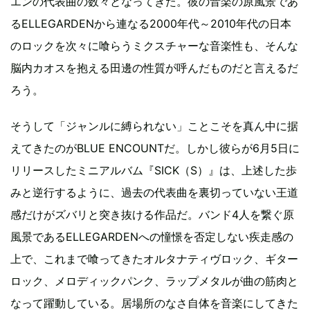
エンの代表曲の数々となってきた。彼の音楽の原風景であ
るELLEGARDENから連なる2000年代～2010年代の日本
のロックを次々に喰らうミクスチャーな音楽性も、そんな
脳内カオスを抱える田邊の性質が呼んだものだと言えるだ
ろう。
そうして「ジャンルに縛られない」ことこそを真ん中に据
えてきたのがBLUE ENCOUNTだ。しかし彼らが6月5日に
リリースしたミニアルバム『SICK（S）』は、上述した歩
みと逆行するように、過去の代表曲を裏切っていない王道
感だけがズバリと突き抜ける作品だ。バンド4人を繋ぐ原
風景であるELLEGARDENへの憧憬を否定しない疾走感の
上で、これまで喰ってきたオルタナティヴロック、ギター
ロック、メロディックパンク、ラップメタルが曲の筋肉と
なって躍動している。居場所のなさ自体を音楽にしてきた