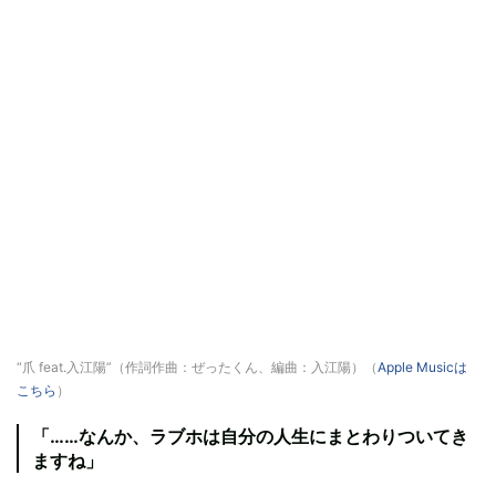
“爪 feat.入江陽”（作詞作曲：ぜったくん、編曲：入江陽）（
Apple Musicは
こちら
）
「……なんか、ラブホは自分の人生にまとわりついてき
ますね」