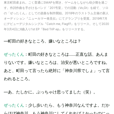
東京町田産まれ。ごく普通にSMAPを聞き、ゲームをしながら幼少期を過ご
す。作詞作曲を手がけるバンド「201号室」での活動（Vo,Gt）を経て、ソロ
の「ぜったくん」としての楽曲を制作開始。2018年のラストラム主催の新人
オーディション『ニューカマー発見伝』にてグランプリを受賞。2019年7月
にデビューデジタルシングル『Catch me, Flag!!?』をリリース。そして2020
年3月4日に6曲入り1st EP『Bed TriP ep』をリリースする。
―町田の好きなところ、嫌いなところは？
ぜったくん
：町田の好きなところは……正直な話、あんま
りないです。嫌いなところは、治安が悪いところですね。
あと、町田って言ったら絶対に「神奈川県でしょ」って言
われるところ。
―あ、たしかに。ぶっちゃけ思ってました（笑）。
ぜったくん
：少し歩いたら、もう神奈川なんですよ。だか
らほぼ神奈川。もう神奈川にしてくれればよかったのにっ