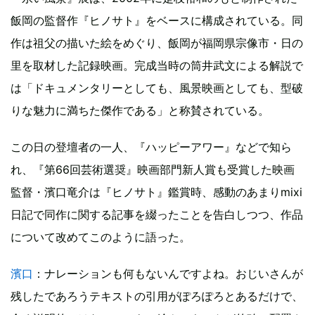
飯岡の監督作『ヒノサト』をベースに構成されている。同
作は祖父の描いた絵をめぐり、飯岡が福岡県宗像市・日の
里を取材した記録映画。完成当時の筒井武文による解説で
は「ドキュメンタリーとしても、風景映画としても、型破
りな魅力に満ちた傑作である」と称賛されている。
この日の登壇者の一人、『ハッピーアワー』などで知ら
れ、『第66回芸術選奨』映画部門新人賞も受賞した映画
監督・濱口竜介は『ヒノサト』鑑賞時、感動のあまりmixi
日記で同作に関する記事を綴ったことを告白しつつ、作品
について改めてこのように語った。
濱口
：ナレーションも何もないんですよね。おじいさんが
残したであろうテキストの引用がぽろぽろとあるだけで、