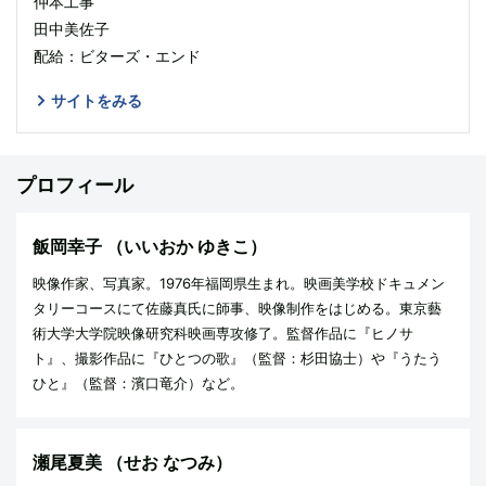
仲本工事
田中美佐子
配給：ビターズ・エンド
サイトをみる
プロフィール
飯岡幸子
（いいおか ゆきこ）
映像作家、写真家。1976年福岡県生まれ。映画美学校ドキュメン
タリーコースにて佐藤真氏に師事、映像制作をはじめる。東京藝
術大学大学院映像研究科映画専攻修了。監督作品に『ヒノサ
ト』、撮影作品に『ひとつの歌』（監督：杉田協士）や『うたう
ひと』（監督：濱口竜介）など。
瀬尾夏美
（せお なつみ）