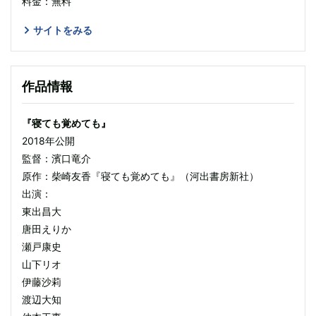
料金：無料
サイトをみる
作品情報
『寝ても覚めても』
2018年公開
監督：濱口竜介
原作：柴崎友香『寝ても覚めても』（河出書房新社）
出演：
東出昌大
唐田えりか
瀬戸康史
山下リオ
伊藤沙莉
渡辺大知