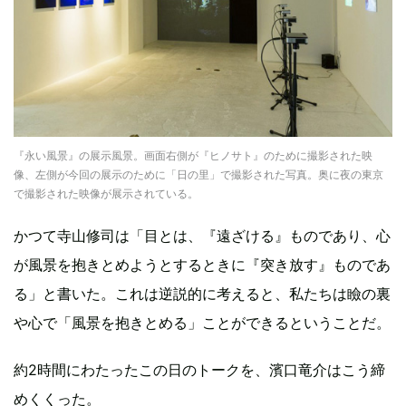
『永い風景』の展示風景。画面右側が『ヒノサト』のために撮影された映
像、左側が今回の展示のために「日の里」で撮影された写真。奥に夜の東京
で撮影された映像が展示されている。
かつて寺山修司は「目とは、『遠ざける』ものであり、心
が風景を抱きとめようとするときに『突き放す』ものであ
る」と書いた。これは逆説的に考えると、私たちは瞼の裏
や心で「風景を抱きとめる」ことができるということだ。
約2時間にわたったこの日のトークを、濱口竜介はこう締
めくくった。