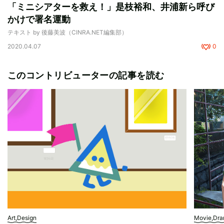
「ミニシアターを救え！」是枝裕和、井浦新ら呼び
かけで署名運動
テキスト by 後藤美波（CINRA.NET編集部）
2020.04.07
0
このコントリビューターの記事を読む
Art,Design
Movie,Dr