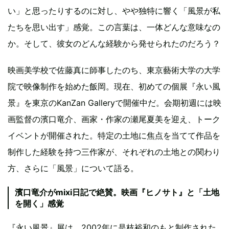
い」と思ったりするのに対し、やや独特に響く「風景が私
たちを思い出す」感覚。この言葉は、一体どんな意味なの
か。そして、彼女のどんな経験から発せられたのだろう？
映画美学校で佐藤真に師事したのち、東京藝術大学の大学
院で映像制作を始めた飯岡。現在、初めての個展『永い風
景』を東京のKanZan Galleryで開催中だ。会期初週には映
画監督の濱口竜介、画家・作家の瀬尾夏美を迎え、トーク
イベントが開催された。特定の土地に焦点を当てて作品を
制作した経験を持つ三作家が、それぞれの土地との関わり
方、さらに「風景」について語る。
濱口竜介がmixi日記で絶賛。映画『ヒノサト』と「土地
を開く」感覚
『永い風景』展は、2002年に是枝裕和のもと制作された