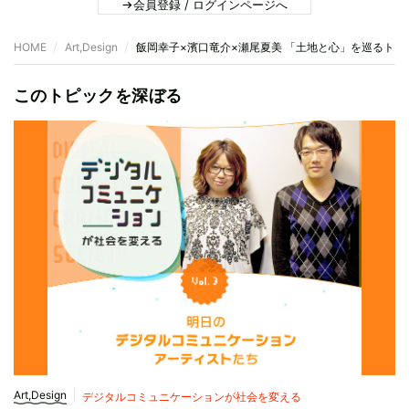
会員登録 / ログインページへ
HOME
Art,Design
飯岡幸子×濱口竜介×瀬尾夏美 「土地と心」を巡るトー
このトピックを深ぼる
Art,Design
デジタルコミュニケーションが社会を変える