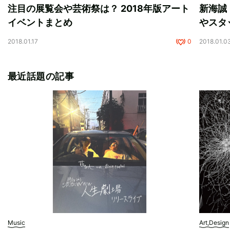
注目の展覧会や芸術祭は？ 2018年版アート
新海誠
イベントまとめ
やスタ
2018.01.17
0
2018.01.0
最近話題の記事
Music
Art,Design