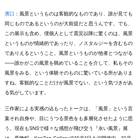
濱口
：風景というものは客観的なものであり、誰が見ても
同じものであるというのが大前提だと思うんです。でも、
この展示も含め、僕個人として震災以降に驚くのは、風景
というものが情緒的であったり、ノスタルジーを含むもの
でありえるということ。風景というものが他者とつながる
――誰かがこの風景を眺めていることを介して、私もその
風景をみる、という体験そのものに驚いている所がありま
すね。客観的なことだけが風景でない、という気づきがあ
る気がしています。
三作家による実感の込もったトークは、「風景」という言
葉それ自身や、目にうつる景色をも多層化させたように思
う。現在もSNSで様々な感想が飛び交う『永い風景』展
は、馬喰町・KanZan Galleryで10月1日まで開催中。10月