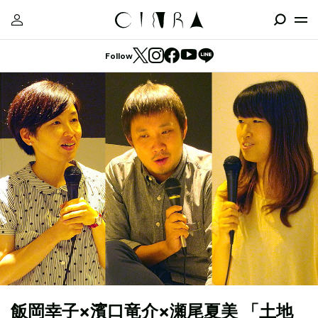
Follow
飯岡幸子×濱口竜介×瀬尾夏美 「土地