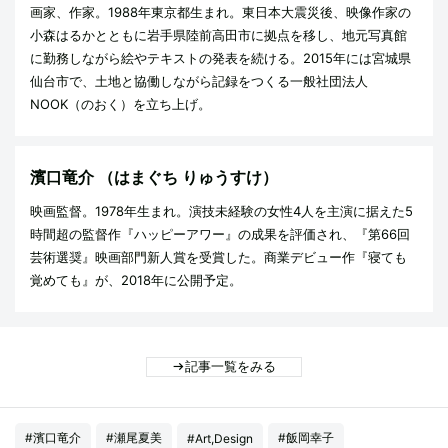
画家、作家。1988年東京都生まれ。東日本大震災後、映像作家の
小森はるかとともに岩手県陸前高田市に拠点を移し、地元写真館
に勤務しながら絵やテキストの発表を続ける。2015年には宮城県
仙台市で、土地と協働しながら記録をつくる一般社団法人
NOOK（のおく）を立ち上げ。
濱口竜介
（はまぐち りゅうすけ）
映画監督。1978年生まれ。演技未経験の女性4人を主演に据えた5
時間超の監督作『ハッピーアワー』の成果を評価され、『第66回
芸術選奨』映画部門新人賞を受賞した。商業デビュー作『寝ても
覚めても』が、2018年に公開予定。
記事一覧をみる
#濱口竜介
#瀬尾夏美
#飯岡幸子
#Art,Design