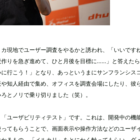
リカ現地でユーザー調査をやるかと誘われ、「いいで
説作りを急ぎ進めて、ひと月後を目標に……」と答えた
いに行こう！」となり、あっというまにサンフランシス
板や知人経由で集め、オフィスを調査会場にしたり、彼
いろとノリで乗り切りました（笑）。
、「ユーザビリティテスト」です。これは、開発中の機
使ってもらうことで、画面表示や操作方法などのユーザ
はかるもの。「メルカリ」をとにかく触ってもらい、ダ