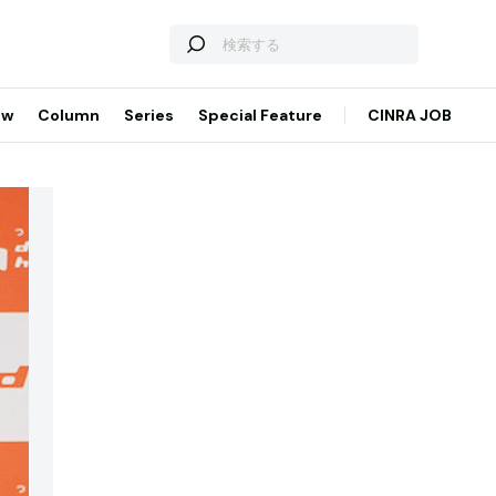
ew
Column
Series
Special Feature
CINRA JOB