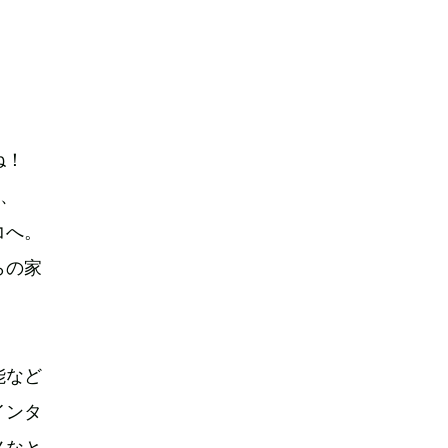
すね！
ら、
コへ。
らの家
能など
インタ
メなと