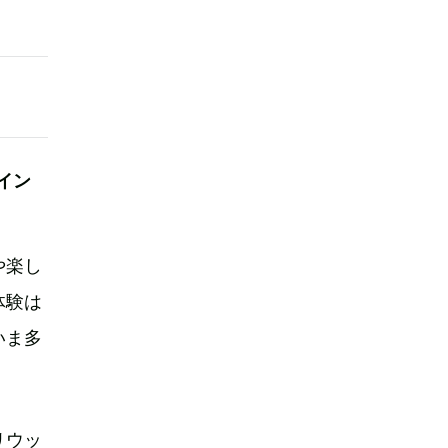
イン
や楽し
体験は
いま多
リウッ