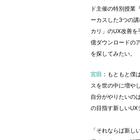
ド主催の特別授業『EA
ーカスした3つの
カリ」のUX改善を
億ダウンロードの
を探してみたい。
宮田
：もともと僕
スを世の中に増や
自分がやりたいの
の目指す新しいU
「それならば新し