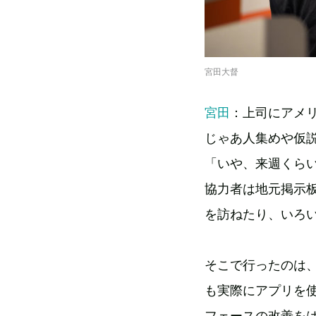
宮田大督
宮田
：上司にアメ
じゃあ人集めや仮
「いや、来週くら
協力者は地元掲示
を訪ねたり、いろ
そこで行ったのは
も実際にアプリを
フェースの改善を