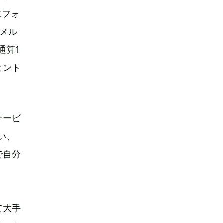
にフォ
メル
通算1
ヒント
サービ
い、
で自分
て大手