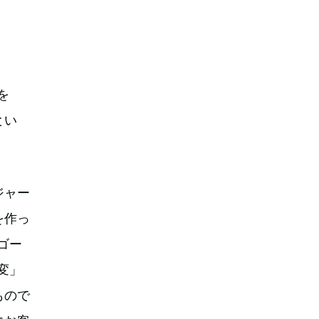
を
とい
ジャー
を作っ
ゴー
変」
もので