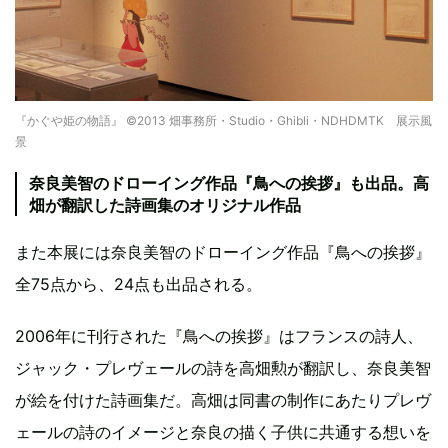
『かぐや姫の物語』 ©2013 畑事務所・Studio・Ghibli・NDHDMTK 展示風
景
奈良美智のドローイング作品『鳥への挨拶』も出品。高
畑が翻訳した詩画集のオリジナル作品
また本展には奈良美智のドローイング作品『鳥への挨拶』
全75点から、24点も出品される。
2006年に刊行された『鳥への挨拶』はフランスの詩人、
ジャック・プレヴェールの詩を高畑勲が翻訳し、奈良美智
が絵を付けた詩画集だ。高畑は同書の制作にあたりプレヴ
ェールの詩のイメージと奈良の描く子供に共通する想いを