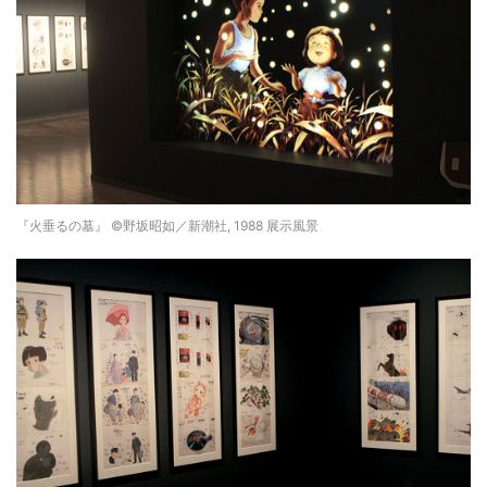
『火垂るの墓』 ©野坂昭如／新潮社, 1988 展示風景