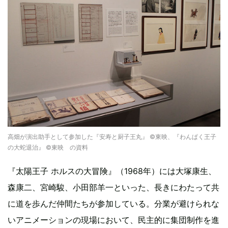
高畑が演出助手として参加した『安寿と厨子王丸』 ©東映、『わんぱく王子
の大蛇退治』 ©東映 の資料
『太陽王子 ホルスの大冒険』（1968年）には大塚康生、
森康二、宮崎駿、小田部羊一といった、長きにわたって共
に道を歩んだ仲間たちが参加している。分業が避けられな
いアニメーションの現場において、民主的に集団制作を進