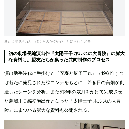
新たに発見された「ぼくらのかぐや姫」と題されたメモ
初の劇場長編演出作『太陽王子 ホルスの大冒険』の膨大
な資料も。盟友たちが集った共同制作のプロセス
演出助手時代に手掛けた『安寿と厨子王丸』（1961年）で
は新たに発見された絵コンテをもとに、若き日の高畑が創
造したシーンを分析。また約3年の歳月をかけて完成させ
た劇場用長編初演出作となった『太陽王子 ホルスの大冒
険』にまつわる膨大な資料も公開される。