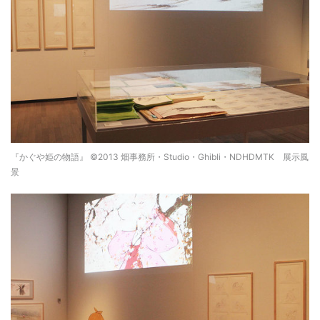
『かぐや姫の物語』 ©2013 畑事務所・Studio・Ghibli・NDHDMTK 展示風
景