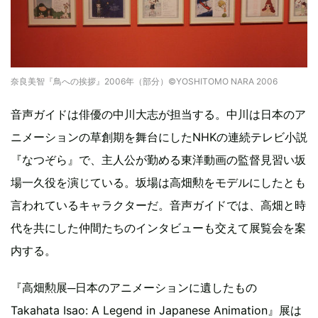
奈良美智『鳥への挨拶』2006年（部分）©YOSHITOMO NARA 2006
音声ガイドは俳優の中川大志が担当する。中川は日本のア
ニメーションの草創期を舞台にしたNHKの連続テレビ小説
『なつぞら』で、主人公が勤める東洋動画の監督見習い坂
場一久役を演じている。坂場は高畑勲をモデルにしたとも
言われているキャラクターだ。音声ガイドでは、高畑と時
代を共にした仲間たちのインタビューも交えて展覧会を案
内する。
『高畑勲展─日本のアニメーションに遺したもの
Takahata Isao: A Legend in Japanese Animation』展は