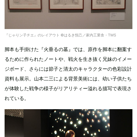
『じゃりン子チエ』のレイアウト ©はるき悦己／家内工業舎・TMS
脚本も手掛けた『火垂るの墓』では、原作を脚本に翻案す
るために作られたノートや、戦火を生き抜く兄妹のイメー
ジボード、さらには節子と清太のキャラクターの色彩設計
資料も展示。山本二三による背景美術には、幼い子供たち
が体験した戦争の様子がリアリティー溢れる描写で表現さ
れている。