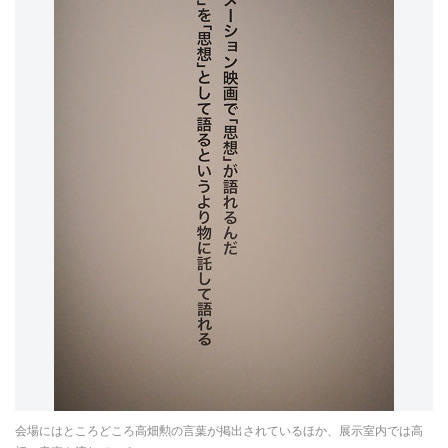
会場にはところどころ高畑勲の言葉が掲出されているほか、展示室内では高