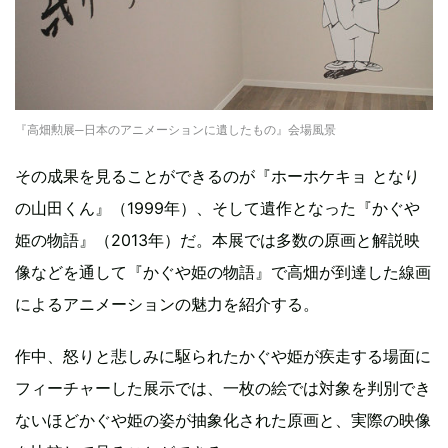
『高畑勲展─日本のアニメーションに遺したもの』会場風景
その成果を見ることができるのが『ホーホケキョ となり
の山田くん』（1999年）、そして遺作となった『かぐや
姫の物語』（2013年）だ。本展では多数の原画と解説映
像などを通して『かぐや姫の物語』で高畑が到達した線画
によるアニメーションの魅力を紹介する。
作中、怒りと悲しみに駆られたかぐや姫が疾走する場面に
フィーチャーした展示では、一枚の絵では対象を判別でき
ないほどかぐや姫の姿が抽象化された原画と、実際の映像