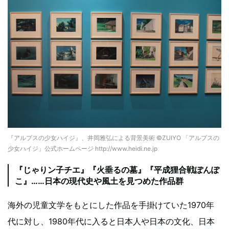
『アルプスの少女ハイジ』、井岡雅弘による背景美術 ©ZUIYO 「アルプスの
少女ハイジ」公式ホームページ http://www.heidi.ne.jp
『じゃりン子チエ』『火垂るの墓』『平成狸合戦ぽんぽ
こ』……日本の現代史や風土を見つめた作品群
海外の児童文学をもとにした作品を手掛けていた1970年
代に対し、1980年代に入ると日本人や日本の文化、日本