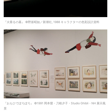
『火垂るの墓』 ©野坂昭如／新潮社, 1988 キャラクターの色彩設計資料
『おもひでぽろぽろ』 ©1991 岡本螢・刀根夕子・Studio Ghibli・NH 展示風
景