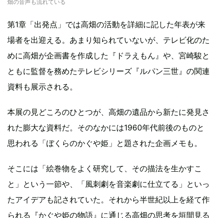
畑の音声も流れている
第1章「出発点」では高畑の活動を詳細に記した年表が来
場者を出迎える。あまり知られていないが、テレビ化のた
めに高畑が企画書を作成した『ドラえもん』や、宮崎駿と
ともに監督を務めたテレビシリーズ『ルパン三世』の関連
資料も展示される。
本展の見どころのひとつが、高畑の遺品から新たに発見さ
れた膨大な資料だ。そのなかには1960年代前後のものと
思われる「ぼくらのかぐや姫」と題された企画メモも。
そこには「絵巻物をよく研究して、その描法を生かすこ
と」という一節や、「風刺劇を音楽劇に仕立てる」といっ
たアイデアも記されていた。それから半世紀以上を経て作
られる『かぐや姫の物語』に通じる高畑の思考を垣間見る