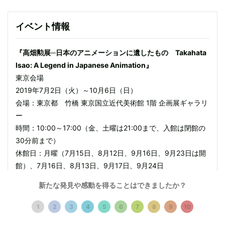
イベント情報
『高畑勲展─日本のアニメーションに遺したもの Takahata
Isao: A Legend in Japanese Animation』
東京会場
2019年7月2日（火）～10月6日（日）
会場：東京都 竹橋 東京国立近代美術館 1階 企画展ギャラリ
ー
時間：10:00～17:00（金、土曜は21:00まで、入館は閉館の
30分前まで）
休館日：月曜（7月15日、8月12日、9月16日、9月23日は開
館）、7月16日、8月13日、9月17日、9月24日
料金：一般1,500円 大学生1,100円 高校生600円
新たな発見や感動を得ることはできましたか？
※中学生以下および障害者手帳をお持ちの方とその付添者1名
は無料
1
2
3
4
5
6
7
8
9
10