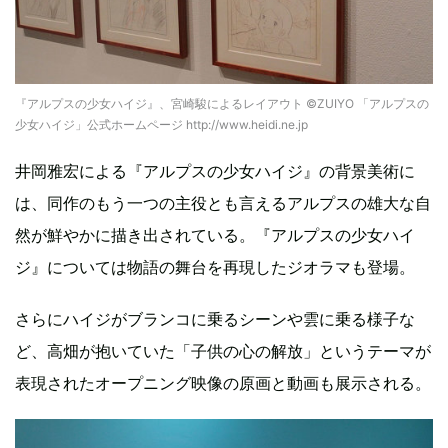
『アルプスの少女ハイジ』、宮崎駿によるレイアウト ©ZUIYO 「アルプスの
少女ハイジ」公式ホームページ http://www.heidi.ne.jp
井岡雅宏による『アルプスの少女ハイジ』の背景美術に
は、同作のもう一つの主役とも言えるアルプスの雄大な自
然が鮮やかに描き出されている。『アルプスの少女ハイ
ジ』については物語の舞台を再現したジオラマも登場。
さらにハイジがブランコに乗るシーンや雲に乗る様子な
ど、高畑が抱いていた「子供の心の解放」というテーマが
表現されたオープニング映像の原画と動画も展示される。