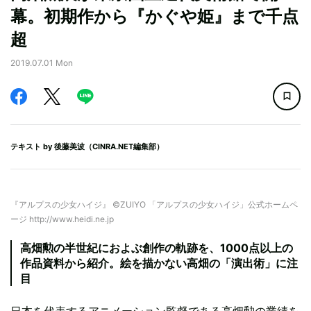
幕。初期作から『かぐや姫』まで千点
超
2019.07.01 Mon
テキスト by
後藤美波（CINRA.NET編集部）
『アルプスの少女ハイジ』 ©ZUIYO 「アルプスの少女ハイジ」公式ホームペ
ージ http://www.heidi.ne.jp
高畑勲の半世紀におよぶ創作の軌跡を、1000点以上の
作品資料から紹介。絵を描かない高畑の「演出術」に注
目
日本を代表するアニメーション監督である高畑勲の業績を