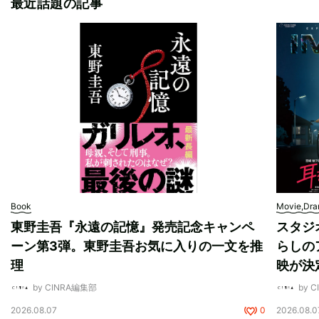
最近話題の記事
Book
Movie,Dr
東野圭吾『永遠の記憶』発売記念キャンペ
スタジ
ーン第3弾。東野圭吾お気に入りの一文を推
らしの
理
映が決
by CINRA編集部
by 
2026.08.07
0
2026.08.0