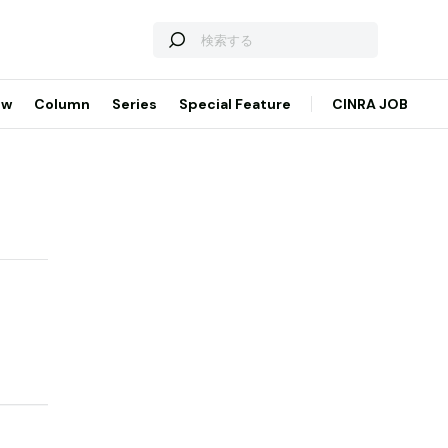
ew
Column
Series
Special Feature
CINRA JOB