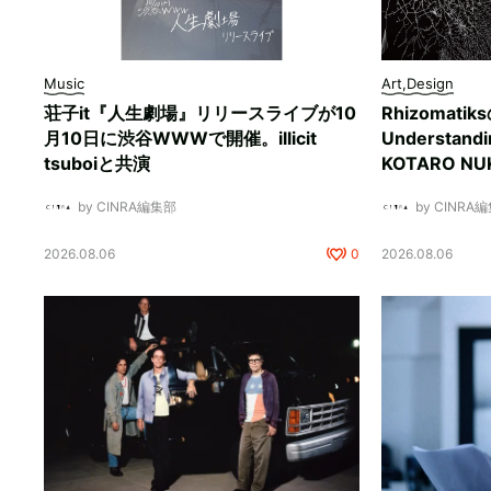
Music
Art,Design
荘子it『人生劇場』リリースライブが10
Rhizomati
月10日に渋谷WWWで開催。illicit
Understan
tsuboiと共演
KOTARO 
by CINRA編集部
by CINRA
2026.08.06
0
2026.08.06