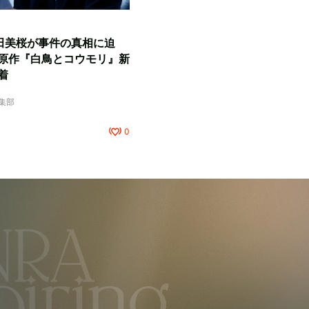
田美桜が事件の真相に迫
原作『白鳥とコウモリ』新
着
編集部
0