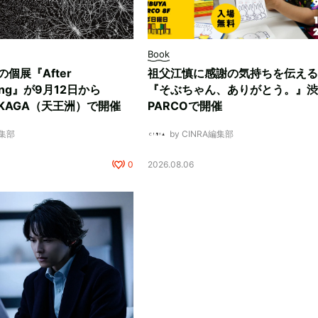
Book
ksの個展『After
祖父江慎に感謝の気持ちを伝える
ding』が9月12日から
『そぶちゃん、ありがとう。』渋
NUKAGA（天王洲）で開催
PARCOで開催
編集部
by CINRA編集部
0
2026.08.06