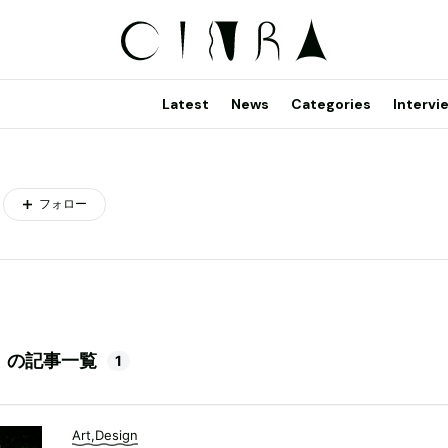
Latest
News
Categories
Intervi
）
フォロー
B）の記事一覧
1
Art,Design