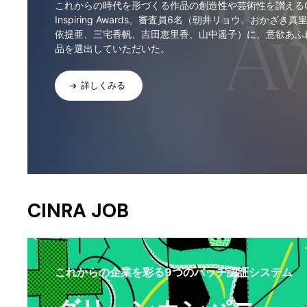
これからの時代を形づくる作品の創造性や芸術性を讃えるCI
Inspiring Awards。審査員6名（朝井リョウ、おかざき真
依提亜、三宅香帆、吉田恵里香、山中遥子）に、意欲あふ
品を選出していただいた。
詳しくみる
CINRA JOB
これからの企業を彩る9つのバッヂ認証システム