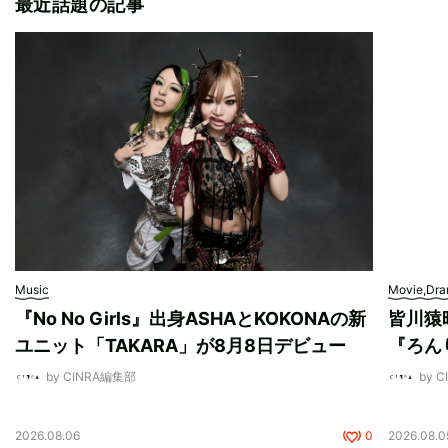
最近話題の記事
Music
Movie,Dr
『No No Girls』出身ASHAとKOKONAの新
皆川猿
ユニット「TAKARA」が8月8日デビュー
『ろん
by CINRA編集部
by 
2026.08.06
0
2026.08.0