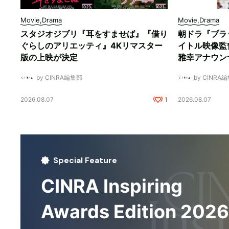
Movie,Drama
Movie,Drama
スタジオジブリ『耳をすませば』『借り
朝ドラ『ブラ
ぐらしのアリエッティ』4Kリマスター
イトル映像監
版の上映が決定
雅幸アナウン
by CINRA編集部
by CINRA
2026.08.07
1
2026.08.07
Special Feature
CINRA Inspiring
Awards Edition 2026