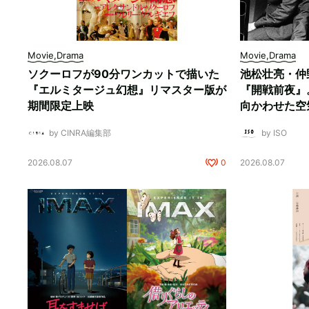
Movie,Drama
Movie,Drama
ソクーロフが90分ワンカットで描いた
池松壮亮・仲
『エルミタージュ幻想』リマスター版が
『開戦前夜』
期間限定上映
向かわせた空
by CINRA編集部
by ISO
2026.08.07
0
2026.08.07