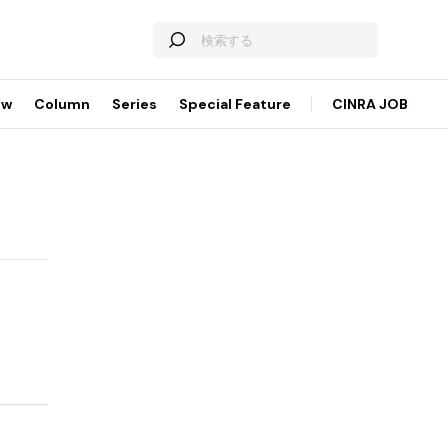
ew
Column
Series
Special Feature
CINRA JOB