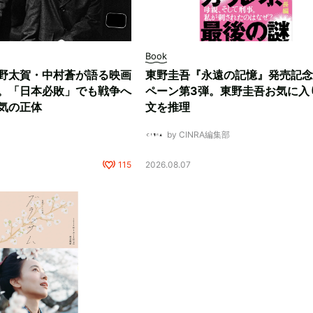
Book
野太賀・中村蒼が語る映画
東野圭吾『永遠の記憶』発売記念
。「日本必敗」でも戦争へ
ペーン第3弾。東野圭吾お気に入
気の正体
文を推理
by CINRA編集部
115
2026.08.07