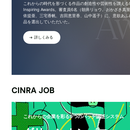
これからの時代を形づくる作品の創造性や芸術性を讃えるCI
Inspiring Awards。審査員6名（朝井リョウ、おかざき真
依提亜、三宅香帆、吉田恵里香、山中遥子）に、意欲あふ
品を選出していただいた。
詳しくみる
CINRA JOB
これからの企業を彩る9つのバッヂ認証システム