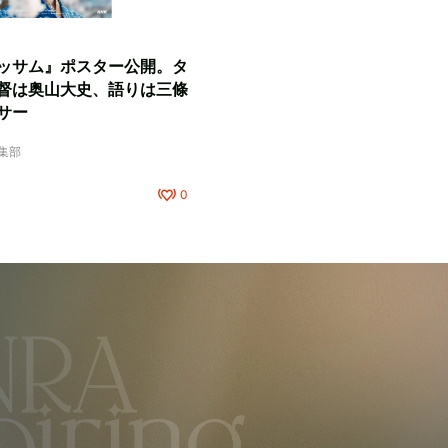
ッサム』ポスター公開。タ
督は奥山大史、語りは三條
サー
編集部
0