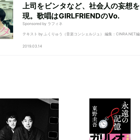
上司をビンタなど、社会人の妄想を
現。歌唱はGIRLFRIENDのVo.
Sponsored by ラフィネ
テキスト by ふくりゅう（音楽コンシェルジュ） 編集：CINRA.NET
2019.03.14