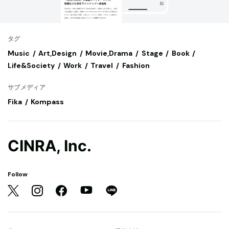
タグ
Music
Art,Design
Movie,Drama
Stage
Book
Life&Society
Work
Travel
Fashion
サブメディア
Fika
Kompass
CINRA, Inc.
Follow