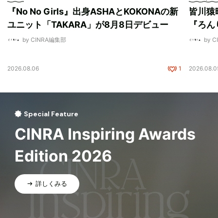
『No No Girls』出身ASHAとKOKONAの新
皆川猿
ユニット「TAKARA」が8月8日デビュー
『ろん
by CINRA編集部
by 
2026.08.06
1
2026.08.0
Special Feature
CINRA Inspiring Awards
Edition 2026
詳しくみる