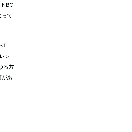
NBC
なって
ST
トレン
ゆる方
何があ