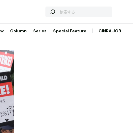
ew
Column
Series
Special Feature
CINRA JOB