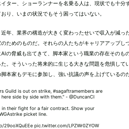
エイター、ショーランナーを名乗る人は、現状でも十分
ており、いまの状況でもそう困ってはいない。
、近年、業界の構造が大きく変わったせいで収入が減っ
家のためのものだ。それらの人たちがキャリアアップし
AIの脅威も出てきて、脚本家という職業の存在そのも
った。そういった将来的に生じる大きな問題を危惧して
の脚本家もデモに参加し、強い抗議の声を上げているの
rs Guild is out on strike,
#sagaftramembers
are
 here side by side with them." -
@DuncanCI
n their fight for a fair contract. Show your
WGAstrike
picket line.
.co/29ooXQuEEe
pic.twitter.com/LPZWr0ZYOW