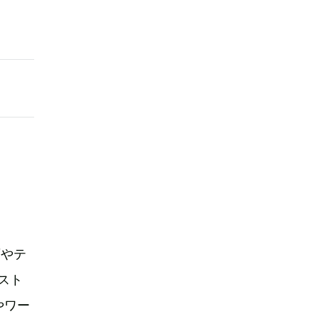
画やテ
スト
やワー