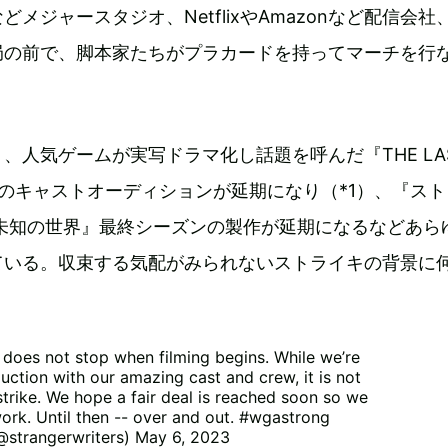
メジャースタジオ、NetflixやAmazonなど配信会社、
局の前で、脚本家たちがプラカードを持ってマーチを行
、人気ゲームが実写ドラマ化し話題を呼んだ『THE LA
ン2のキャストオーディションが延期になり（*1）、『ス
 未知の世界』最終シーズンの製作が延期になるなどあら
ている。収束する気配がみられないストライキの背景に
g does not stop when filming begins. While we’re
uction with our amazing cast and crew, it is not
strike. We hope a fair deal is reached soon so we
ork. Until then -- over and out.
#wgastrong
(@strangerwriters)
May 6, 2023