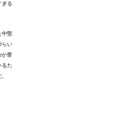
すぎる
た中堅
づらい
のが脅
いるた
だ。