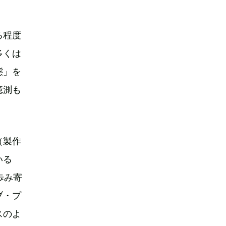
る程度
多くは
態」を
憶測も
（製作
いる
歩み寄
ブ・プ
スのよ