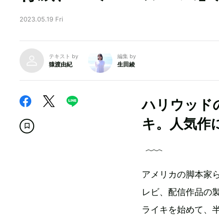
2023.05.19 Fri
テキスト by
編集 by
猿渡由紀
生田綾
ハリウッド
キ。人気作
アメリカの脚本家ら
レビ、配信作品の製
ライキを始めて、