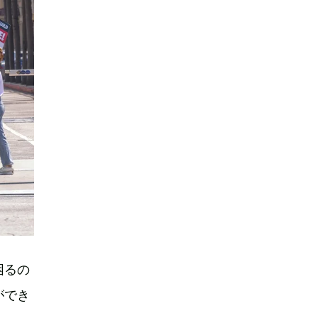
困るの
ができ