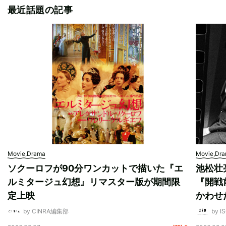
最近話題の記事
Movie,Drama
Movie,Dr
ソクーロフが90分ワンカットで描いた『エ
池松壮
ルミタージュ幻想』リマスター版が期間限
『開戦
定上映
かわせ
by CINRA編集部
by I