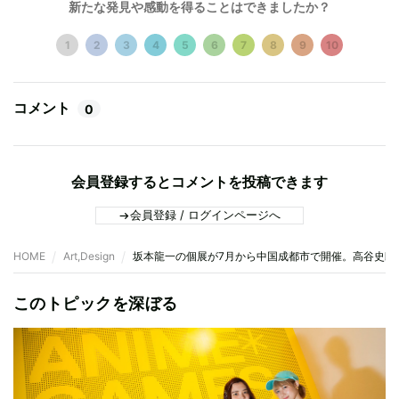
新たな発見や感動を得ることはできましたか？
1
2
3
4
5
6
7
8
9
10
コメント
0
会員登録するとコメントを投稿できます
会員登録 / ログインページへ
HOME
Art,Design
坂本龍一の個展が7月から中国成都市で開催。高谷史郎、真
このトピックを深ぼる