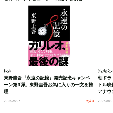
Book
Movie,Dr
東野圭吾『永遠の記憶』発売記念キャンペ
朝ドラ
ーン第3弾。東野圭吾お気に入りの一文を推
トル映
理
アナウ
2026.08.07
4
2026.08.0