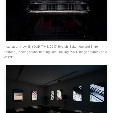
Installation view, IS YOUR TIME, 2017, Ryuichi Sakamoto and Shiro
Takatani, “seeing sound, hearing time”, Beijing, 2021. Image courtesy of M
WOODS