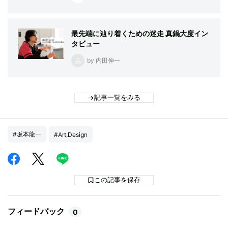
最先端に辿り着くための迷走 真鍋大度イン
タビュー
by 内田伸一
記事一覧をみる
#坂本龍一
#Art,Design
この記事を保存
フィードバック
0