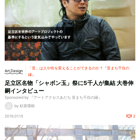
「音」は人や街を変えることができるのか？『音まち千住の
Art,Design
縁』
足立区名物「シャボン玉」祭に5千人が集結 大巻伸
嗣インタビュー
Sponsored by 『アートアクセスあだち 音まち千住の縁』
by 杉原環樹
2016.01.15
2