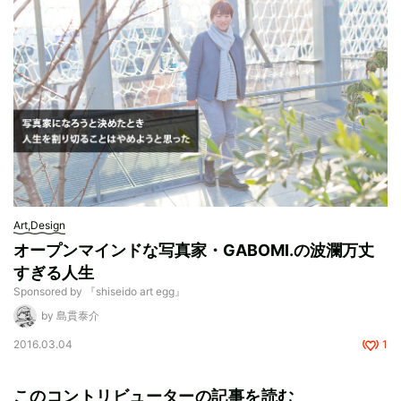
Art,Design
オープンマインドな写真家・GABOMI.の波瀾万丈
すぎる人生
Sponsored by 『shiseido art egg』
by 島貫泰介
2016.03.04
1
このコントリビューターの記事を読む