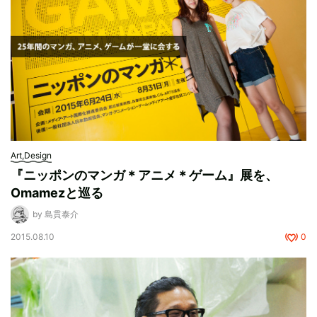
Art,Design
『ニッポンのマンガ＊アニメ＊ゲーム』展を、
Omamezと巡る
by 島貫泰介
2015.08.10
0