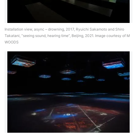
Installation view, async – drowning, 2017, Ryuichi Sakamoto and Shiro
Takatani, “seeing sound, hearing time”, Beijing, 2021. Image courtesy of M
WOODS