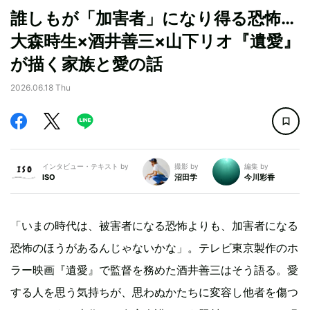
誰しもが「加害者」になり得る恐怖…
大森時生×酒井善三×山下リオ『遺愛』
が描く家族と愛の話
2026.06.18 Thu
インタビュー・テキスト by
撮影 by
編集 by
ISO
沼田学
今川彩香
「いまの時代は、被害者になる恐怖よりも、加害者になる
恐怖のほうがあるんじゃないかな」。テレビ東京製作のホ
ラー映画『遺愛』で監督を務めた酒井善三はそう語る。愛
する人を思う気持ちが、思わぬかたちに変容し他者を傷つ