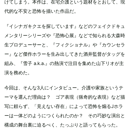
けてしまう。本作は、在宅介護という題材をとおして、現
代的な不安と恐怖を描いた作品だ。
『イシナガキクエを探しています』などのフェイクドキュ
メンタリーシリーズや『恐怖心展』などで知られる大森時
生プロデューサーと、『フィクショナル』や『カウンセラ
ー』など傑作ホラーを生み出してきた酒井監督がタッグを
組み、『雪子 a.k.a.』の熱演で注目を集めた山下リオが主
演を務めた。
今回は、そんな3人にインタビュー。介護や家族というテ
ーマを選んだ理由は？ ゴア表現（猟奇的な表現）など描
写に頼らず、「見えない存在」によって恐怖を煽るJホラ
ーは一体どのようにつくられたのか？ その巧妙な演出と
構成の舞台裏に迫るべく、たっぷりと語ってもらった。