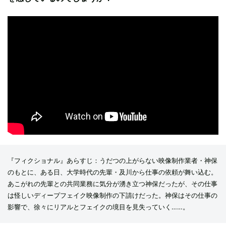
『フィクショナル』あらすじ：うだつの上がらない映像制作業者・神保
のもとに、ある日、大学時代の先輩・及川から仕事の依頼が舞い込む。
あこがれの先輩との共同業務に気分が湧き立つ神保だったが、その仕事
は怪しいディープフェイク映像制作の下請けだった。神保はその仕事の
影響で、徐々にリアルとフェイクの境目を見失っていく……。