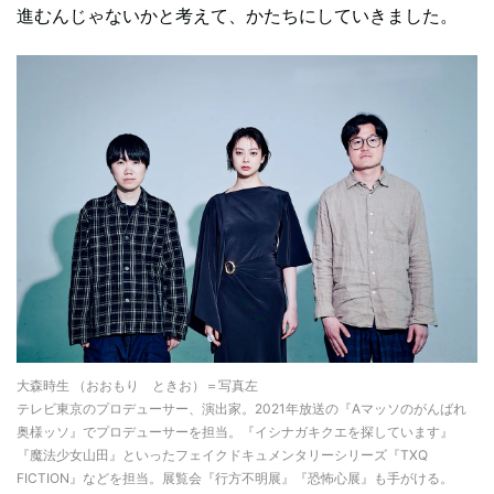
進むんじゃないかと考えて、かたちにしていきました。
大森時生 （おおもり ときお）＝写真左
テレビ東京のプロデューサー、演出家。2021年放送の『Aマッソのがんばれ
奥様ッソ』でプロデューサーを担当。『イシナガキクエを探しています』
『魔法少女山田』といったフェイクドキュメンタリーシリーズ『TXQ
FICTION』などを担当。展覧会『行方不明展』『恐怖心展』も手がける。