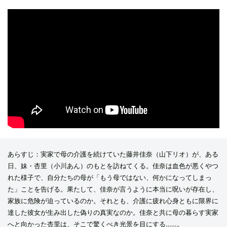
あらすじ：実家で母の介護を続けていた藤井佳奈（山下リオ）が、ある
日、妹・杏里（小川あん）のもとを訪ねてくる。佳奈は血色が悪くやつ
れた様子で、自分たちの母が「もう母ではない、何かになってしまっ
た」ことを告げる。果たして、佳奈が言うように本当に呪いが存在し、
家族に危険が迫っているのか。それとも、介護に疲れ心身ともに限界に
達した彼女が生み出した偽りの真実なのか。佳奈と共に母の暮らす実家
へと向かった杏里は、そこで驚くべき光景を目にする……。