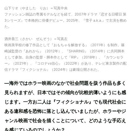
山下リオ（やました りお）＝写真中央
ファッション雑誌の専属モデルなどを経て、2007年ドラマ『恋する日曜日 第
3シリーズ』で本格的に俳優デビュー。2025年、『雪子 a.k.a.』で主演を務め
た。
酒井善三（さかい ぜんぞう）＝写真左
映画美学校の修了作品として『おもちゃを解放する』（2011年）を制作。篠
崎誠監督の『あれから』（2012年）、『SHARING』（2014年）に共同脚本
として参加。自身の監督・脚本作として『RIP』（2018年）、『カウンセラ
ー』（2021年）、『コロナvs信心』（2022年）があり、テレビ東京製作の配
信ドラマ『フィクショナル』（2024年）は劇場公開された。
—海外ではホラー映画のなかで社会問題を扱う作品も多く
見られますが、日本ではその傾向が比較的薄いようにも感
じます。一方お二人は『フィクショナル』でも現代社会に
ある違和感を恐怖に落とし込んでいましたが、ホラーやジ
ャンル映画で社会を描くことについて、どのような手応え
を感じているのでしょうか？