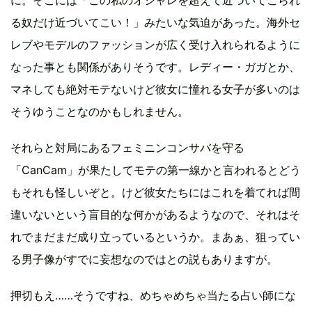
る奴だけ近づいてこい！」みたいな気迫があった。海外セ
レブやモデルのファッションが広く受け入れられるように
なった事とも関係がありそうです。レディー・ガガとか、
マネしても絶対モテないけど彼女に憧れる女子が多いのは
そうゆうことなのかもしれません。
それらと対局にあるフェミニンコンサバを守る
「CanCam」が果たしてモテの第一線かと言われるとどう
もそれも怪しいぞと。けど彼女たちにはこれを着てれば間
違いないという盲目的な何かがあるようなので、それはそ
れでまだまだ成り立っているというか。まあぁ、狙ってい
る男子像がすでに妄想なのではとの説もありますが。
押切もえ……そうですね、めちゃめちゃ当たる占い師にな