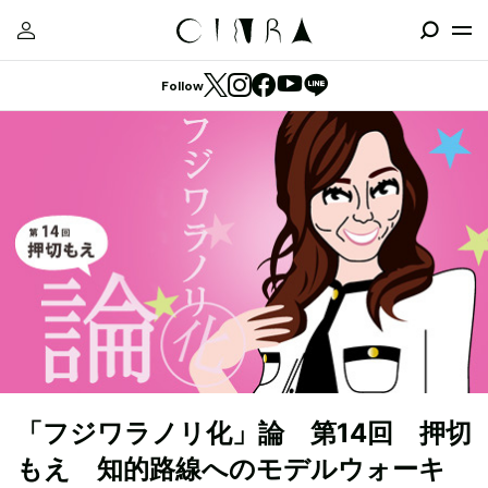
Follow
「フジワラノリ化」論 第14回 押切
もえ 知的路線へのモデルウォーキ