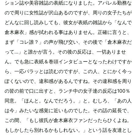
ション誌や美容雑誌の表紙になりました。アパレル勤務な
ので周りに女性誌が沢山あるのですが、周りの女子たちが
どんなに回し読みしても、彼女が表紙の雑誌から「なんで
倉木麻衣」感が拭われる事はありません。正確に言うと、
まず「コレ誰？」の声が飛び交い、その後で「倉木麻衣だ
って…」と誰かが言う。その後の反応は、一切ありませ
ん。でも急に表紙＆巻頭インタビューとなったわけですか
ら、一応パラッとは読むのですが、この人、とにかく今っ
ぽくないので、違和感があるんですね。その違和感を周り
の皆の前で口に出すと、ランチ中の女子達の反応は100％
同意。「ほんと。なんでだろう。」と。むしろ、「あの人
は今」みたいな感覚に近いものでした。その話の延長で、
この間、「もし彼氏が倉木麻衣ファンだったらひくよね。
もしかしたら別れるかもしれない。」という話を友達とし