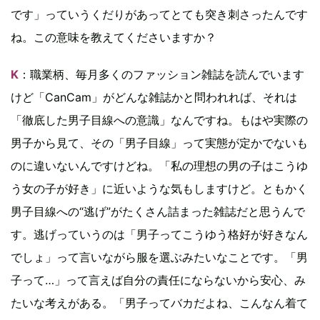
です」っていうくだりがあってとても突き刺さったんです
ね。この意味を教えてくださいますか？
K
：職業柄、毎月多くのファッション雑誌を読んでいます
けど「CanCam」がどんな雑誌かと問われれば、それは
「徹底した男子目線への意識」なんですね。もはや実際の
男子から見て、その「男子目線」って実態が定かでないも
のに違いないんですけどね。「私の理想の男の子はこうゆ
う女の子が好き」に近いような気もしますけど。ともかく
男子目線への“逃げ”がたくさん詰まった雑誌だと思うんで
す。逃げっていうのは「男子ってこうゆう格好が好きなん
でしょ」って言いながら服を選ぶみたいなことです。「男
子って…」って言えば自分の責任にならないから安心、み
たいな考えがある。「男子ってバカだよね、こんなん着て