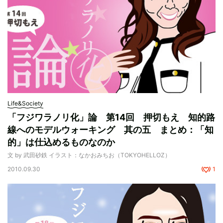
Life&Society
「フジワラノリ化」論 第14回 押切もえ 知的路
線へのモデルウォーキング 其の五 まとめ：「知
的」は仕込めるものなのか
文 by 武田砂鉄 イラスト：なかおみちお（TOKYOHELLOZ）
2010.09.30
1