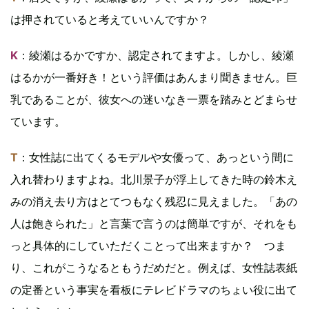
は押されていると考えていいんですか？
K
：綾瀬はるかですか、認定されてますよ。しかし、綾瀬
はるかが一番好き！という評価はあんまり聞きません。巨
乳であることが、彼女への迷いなき一票を踏みとどまらせ
ています。
T
：女性誌に出てくるモデルや女優って、あっという間に
入れ替わりますよね。北川景子が浮上してきた時の鈴木え
みの消え去り方はとてつもなく残忍に見えました。「あの
人は飽きられた」と言葉で言うのは簡単ですが、それをも
っと具体的にしていただくことって出来ますか？ つま
り、これがこうなるともうだめだと。例えば、女性誌表紙
の定番という事実を看板にテレビドラマのちょい役に出て