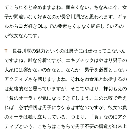
てこられると冷めますよね。面白くない。ちなみに今、女
子が間違いなく好きなのが長谷川潤だと思われます。ギャ
ルからヨガ好きOLまでの要素をくまなく網羅しているの
が彼女なんです。
T
：長谷川潤の魅力というのは男子には伝わってこないん
ですよね。雑な分析ですが、エキゾチックはやはり男子の
大衆には響かないのかなと。なんか、男子を必要としない
アクティブさを感じますよね。それを肉食系と総括するの
は短絡的だと思っていますが、そこでやはり、押切もえの
「負のオーラ」が気になってきてしまう。この比較で考え
れば、必ず押切は男子にウケるはずなのですが、彼女の負
のオーラは独り立ちしている。つまり、「負」なのにアク
ティブという、こちらはこちらで男子不要の構造が出来上