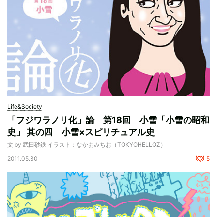
Life&Society
「フジワラノリ化」論 第18回 小雪「小雪の昭和
史」 其の四 小雪×スピリチュアル史
文 by 武田砂鉄 イラスト：なかおみちお（TOKYOHELLOZ）
2011.05.30
5