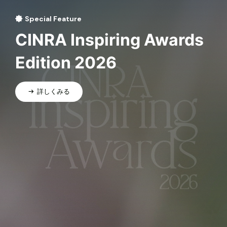
Special Feature
CINRA Inspiring Awards
Edition 2026
詳しくみる