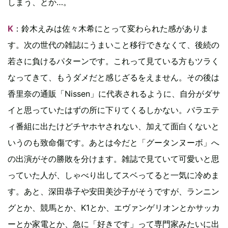
しまう、とか…。
K
：鈴木えみは佐々木希にとって変わられた感がありま
す。次の世代の雑誌にうまいこと移行できなくて、後続の
若さに負けるパターンです。これって見ている方もツラく
なってきて、もうダメだと感じざるをえません。その後は
香里奈の通販「Nissen」に代表されるように、自分がダサ
イと思っていたはずの所に下りてくるしかない。バラエテ
ィ番組に出たけどチヤホヤされない、加えて面白くないと
いうのも致命傷です。あとは今だと「グータンヌーボ」へ
の出演がその勝敗を分けます。雑誌で見ていて可愛いと思
っていた人が、しゃべり出してスベってると一気に冷めま
す。あと、深田恭子や安田美沙子がそうですが、ランニン
グとか、競馬とか、K1とか、エヴァンゲリオンとかサッカ
ーとか家電とか、急に「好きです」って専門家みたいに出