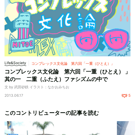
Life&Society
コンプレックス文化論 第六回「一重（ひとえ）」
コンプレックス文化論 第六回「一重（ひとえ） 」
其の一 二重（ふたえ）ファシズムの中で
文 by 武田砂鉄 イラスト：なかおみちお
2013.06.17
5
このコントリビューターの記事を読む