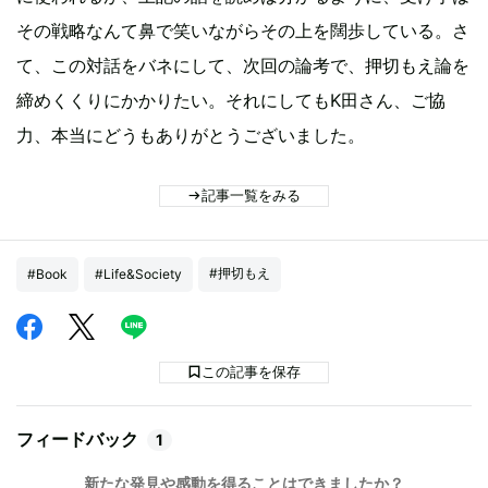
その戦略なんて鼻で笑いながらその上を闊歩している。さ
て、この対話をバネにして、次回の論考で、押切もえ論を
締めくくりにかかりたい。それにしてもK田さん、ご協
力、本当にどうもありがとうございました。
記事一覧をみる
#押切もえ
#Book
#Life&Society
この記事を保存
フィードバック
1
新たな発見や感動を得ることはできましたか？