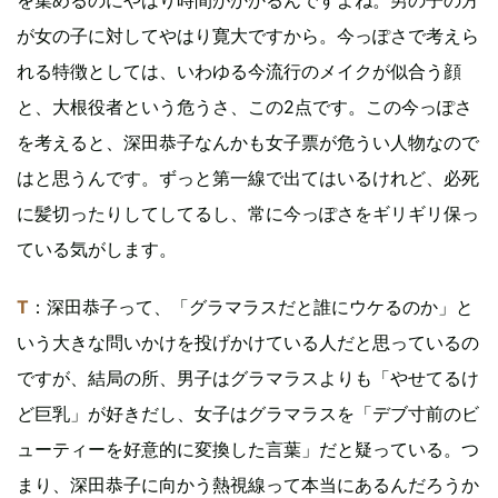
が女の子に対してやはり寛大ですから。今っぽさで考えら
れる特徴としては、いわゆる今流行のメイクが似合う顔
と、大根役者という危うさ、この2点です。この今っぽさ
を考えると、深田恭子なんかも女子票が危うい人物なので
はと思うんです。ずっと第一線で出てはいるけれど、必死
に髪切ったりしてしてるし、常に今っぽさをギリギリ保っ
ている気がします。
T
：深田恭子って、「グラマラスだと誰にウケるのか」と
いう大きな問いかけを投げかけている人だと思っているの
ですが、結局の所、男子はグラマラスよりも「やせてるけ
ど巨乳」が好きだし、女子はグラマラスを「デブ寸前のビ
ューティーを好意的に変換した言葉」だと疑っている。つ
まり、深田恭子に向かう熱視線って本当にあるんだろうか