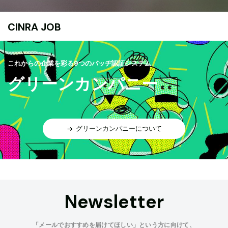
CINRA JOB
これからの企業を彩る9つのバッヂ認証システム
グリーンカンパニー
グリーンカンパニーについて
Newsletter
「メールでおすすめを届けてほしい」という方に向けて、