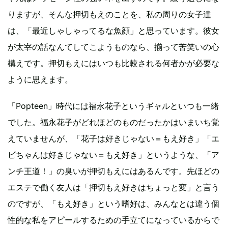
りますが、そんな押切もえのことを、私の周りの女子達
は、「最近しゃしゃってるな魚顔」と思っています。彼女
が太宰の話なんてしてこようものなら、揃って苦笑いの心
構えです。押切もえにはいつも比較される何者かが必要な
ように思えます。
「Popteen」時代には福永花子というギャルといつも一緒
でした。福永花子がどれほどのものだったかはいまいち覚
えていませんが、「花子は好きじゃない＝もえ好き」「エ
ビちゃんは好きじゃない＝もえ好き」というような、「ア
ンチ王道！」の臭いが押切もえにはあるんです。先ほどの
エステで働く友人は「押切もえ好きはちょっと変」と言う
のですが、「もえ好き」という嗜好は、みんなとは違う個
性的な私をアピールするための手立てになっているからで