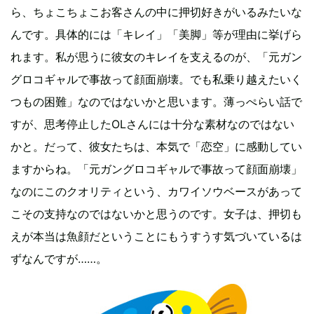
ら、ちょこちょこお客さんの中に押切好きがいるみたいな
んです。具体的には「キレイ」「美脚」等が理由に挙げら
れます。私が思うに彼女のキレイを支えるのが、「元ガン
グロコギャルで事故って顔面崩壊。でも私乗り越えたいく
つもの困難」なのではないかと思います。薄っぺらい話で
すが、思考停止したOLさんには十分な素材なのではない
かと。だって、彼女たちは、本気で「恋空」に感動してい
ますからね。「元ガングロコギャルで事故って顔面崩壊」
なのにこのクオリティという、カワイソウベースがあって
こその支持なのではないかと思うのです。女子は、押切も
えが本当は魚顔だということにもうすうす気づいているは
ずなんですが……。