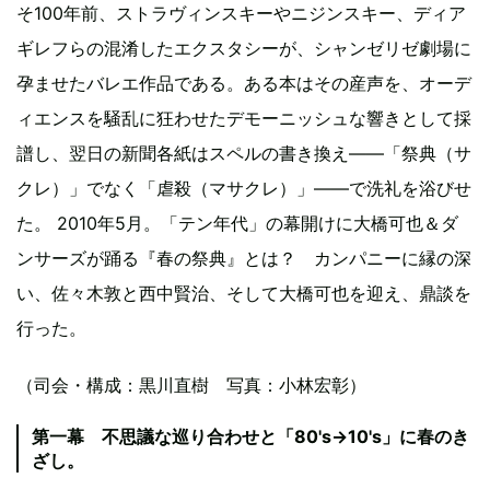
そ100年前、ストラヴィンスキーやニジンスキー、ディア
ギレフらの混淆したエクスタシーが、シャンゼリゼ劇場に
孕ませたバレエ作品である。ある本はその産声を、オーデ
ィエンスを騒乱に狂わせたデモーニッシュな響きとして採
譜し、翌日の新聞各紙はスペルの書き換え――「祭典（サ
クレ）」でなく「虐殺（マサクレ）」――で洗礼を浴びせ
た。 2010年5月。「テン年代」の幕開けに大橋可也＆ダ
ンサーズが踊る『春の祭典』とは？ カンパニーに縁の深
い、佐々木敦と西中賢治、そして大橋可也を迎え、鼎談を
行った。
（司会・構成：黒川直樹 写真：小林宏彰）
第一幕 不思議な巡り合わせと「80's→10's」に春のき
ざし。