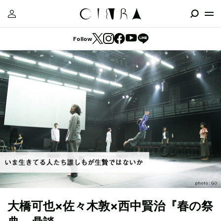
Follow
大橋可也×佐々木敦×西中賢治『春の祭