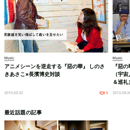
Music
Music
アニメシーンを逆走する『惡の華』 しのさ
『惡の
きあさこ×長濱博史対談
（宇宙人
＆巡礼
2013.05.22
0
2013.09.2
最近話題の記事