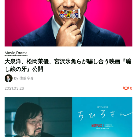
Movie,Drama
大泉洋、松岡茉優、宮沢氷魚らが騙し合う映画『騙
し絵の牙』公開
by 佐伯享介
2021.03.26
0