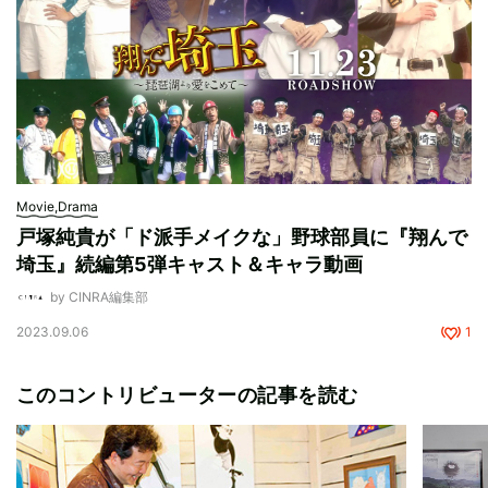
Movie,Drama
戸塚純貴が「ド派手メイクな」野球部員に『翔んで
埼玉』続編第5弾キャスト＆キャラ動画
by CINRA編集部
2023.09.06
1
このコントリビューターの記事を読む