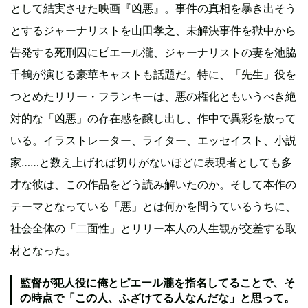
として結実させた映画『凶悪』。事件の真相を暴き出そう
とするジャーナリストを山田孝之、未解決事件を獄中から
告発する死刑囚にピエール瀧、ジャーナリストの妻を池脇
千鶴が演じる豪華キャストも話題だ。特に、「先生」役を
つとめたリリー・フランキーは、悪の権化ともいうべき絶
対的な「凶悪」の存在感を醸し出し、作中で異彩を放って
いる。イラストレーター、ライター、エッセイスト、小説
家……と数え上げれば切りがないほどに表現者としても多
才な彼は、この作品をどう読み解いたのか。そして本作の
テーマとなっている「悪」とは何かを問うているうちに、
社会全体の「二面性」とリリー本人の人生観が交差する取
材となった。
監督が犯人役に俺とピエール瀧を指名してることで、そ
の時点で「この人、ふざけてる人なんだな」と思って。