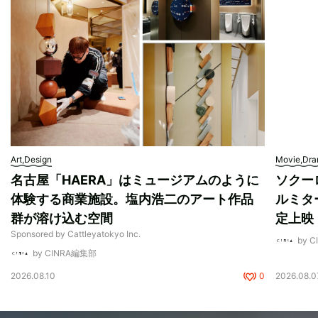
Art,Design
Movie,Dr
名古屋「HAERA」はミュージアムのように
ソクー
体験する商業施設。塩内浩二のアート作品
ルミタ
群が溶け込む空間
定上映
Sponsored by Cattleyatokyo Inc.
by 
by CINRA編集部
2026.08.10
0
2026.08.0