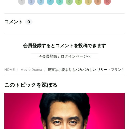
1
2
3
4
5
6
7
8
9
10
コメント
0
会員登録するとコメントを投稿できます
会員登録 / ログインページへ
HOME
Movie,Drama
現実は小説よりもバカバカしい リリー・フランキー
このトピックを深ぼる