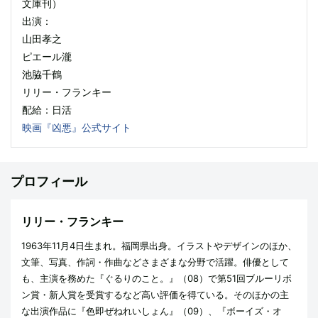
文庫刊）
出演：
山田孝之
ピエール瀧
池脇千鶴
リリー・フランキー
配給：日活
映画『凶悪』公式サイト
プロフィール
リリー・フランキー
1963年11月4日生まれ。福岡県出身。イラストやデザインのほか、
文筆、写真、作詞・作曲などさまざまな分野で活躍。俳優として
も、主演を務めた『ぐるりのこと。』（08）で第51回ブルーリボ
ン賞・新人賞を受賞するなど高い評価を得ている。そのほかの主
な出演作品に『色即ぜねれいしょん』（09）、『ボーイズ・オ