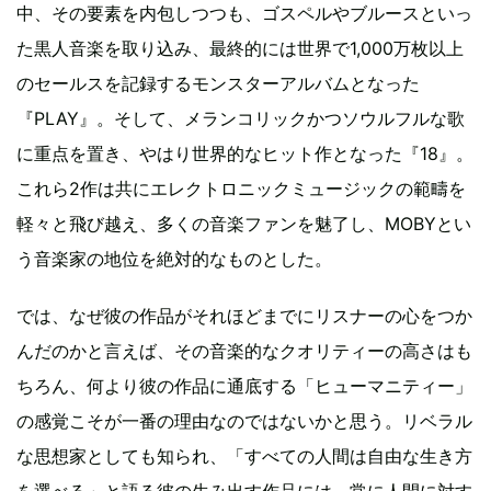
中、その要素を内包しつつも、ゴスペルやブルースといっ
た黒人音楽を取り込み、最終的には世界で1,000万枚以上
のセールスを記録するモンスターアルバムとなった
『PLAY』。そして、メランコリックかつソウルフルな歌
に重点を置き、やはり世界的なヒット作となった『18』。
これら2作は共にエレクトロニックミュージックの範疇を
軽々と飛び越え、多くの音楽ファンを魅了し、MOBYとい
う音楽家の地位を絶対的なものとした。
では、なぜ彼の作品がそれほどまでにリスナーの心をつか
んだのかと言えば、その音楽的なクオリティーの高さはも
ちろん、何より彼の作品に通底する「ヒューマニティー」
の感覚こそが一番の理由なのではないかと思う。リベラル
な思想家としても知られ、「すべての人間は自由な生き方
を選べる」と語る彼の生み出す作品には、常に人間に対す