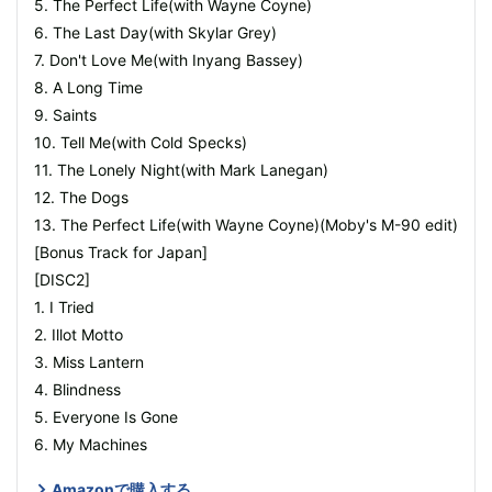
5. The Perfect Life(with Wayne Coyne)
6. The Last Day(with Skylar Grey)
7. Don't Love Me(with Inyang Bassey)
8. A Long Time
9. Saints
10. Tell Me(with Cold Specks)
11. The Lonely Night(with Mark Lanegan)
12. The Dogs
13. The Perfect Life(with Wayne Coyne)(Moby's M-90 edit)
[Bonus Track for Japan]
[DISC2]
1. I Tried
2. Illot Motto
3. Miss Lantern
4. Blindness
5. Everyone Is Gone
6. My Machines
Amazonで購入する