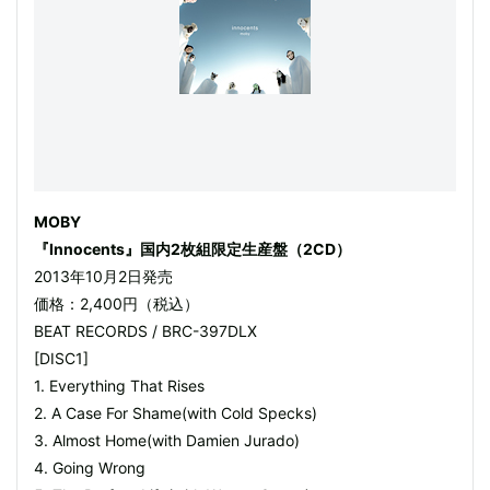
MOBY
『Innocents』国内2枚組限定生産盤（2CD）
2013年10月2日発売
価格：2,400円（税込）
BEAT RECORDS / BRC-397DLX
[DISC1]
1. Everything That Rises
2. A Case For Shame(with Cold Specks)
3. Almost Home(with Damien Jurado)
4. Going Wrong