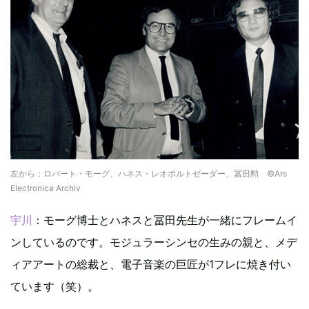
左から：ロバート・モーグ、ハネス・レオポルトゼーダー、冨田勲 ©Ars
Electronica Archiv
宇川
：モーグ博士とハネスと冨田先生が一緒にフレームイ
ンしているのです。モジュラーシンセの生みの親と、メデ
ィアアートの総裁と、電子音楽の巨匠が1フレに焼き付い
ています（笑）。