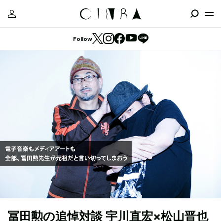
Follow
冨田勲の追悼対談 宇川直宏×松山晋也