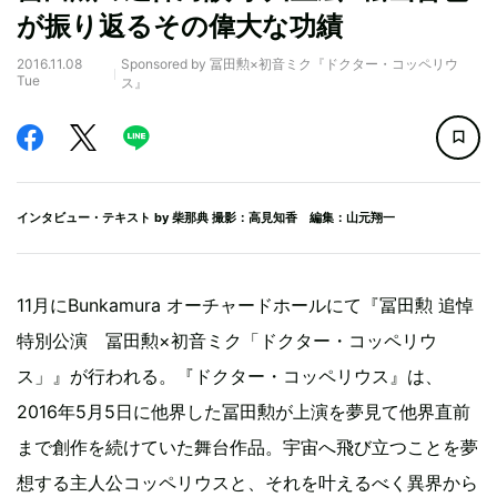
が振り返るその偉大な功績
2016.11.08
Sponsored by 冨田勲×初音ミク『ドクター・コッペリウ
Tue
ス』
インタビュー・テキスト by
柴那典
撮影：高見知香 編集：山元翔一
11月にBunkamura オーチャードホールにて『冨田勲 追悼
特別公演 冨田勲×初音ミク「ドクター・コッペリウ
ス」』が行われる。『ドクター・コッペリウス』は、
2016年5月5日に他界した冨田勲が上演を夢見て他界直前
まで創作を続けていた舞台作品。宇宙へ飛び立つことを夢
想する主人公コッペリウスと、それを叶えるべく異界から