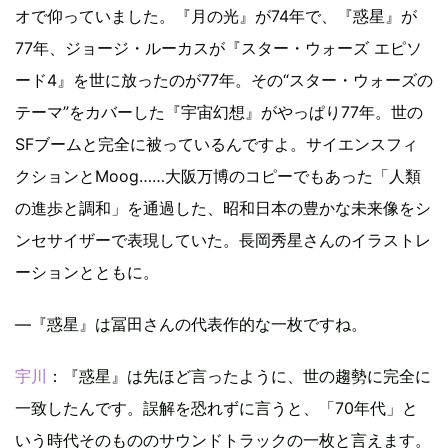
オで仰っていました。『月の光』が74年で、『惑星』が
77年、ジョージ・ルーカスが『スター・ウォーズ エピソ
ード4』を世に放ったのが77年。その“スター・ウォーズの
テーマ”をカバーした『宇宙幻想』がやっぱり77年。世の
SFブームと完全に被っているんですよ。サイエンスフィ
クションとMoog……大阪万博のコピーでもあった「人類
の進歩と調和」を通過した、昭和日本の豊かな未来像をシ
ンセサイザーで表現していた。長岡秀星さんのイラストレ
ーションとともに。
―『惑星』は冨田さんの代表作的な一枚ですね。
宇川
：『惑星』は先ほど言ったように、世の趨勢に完全に
一致したんです。誤解を恐れずに言うと、「70年代」と
いう時代そのもののサウンドトラックの一枚と言えます。