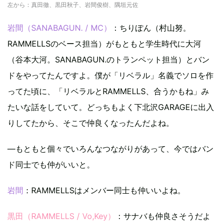
左から：真田徹、黒田秋子、岩間俊樹、隅垣元佐
岩間（SANABAGUN. / MC）
：ちりぽん（村山努。
RAMMELLSのベース担当）がもともと学生時代に大河
（谷本大河。SANABAGUN.のトランペット担当）とバン
ドをやってたんですよ。僕が「リベラル」名義でソロを作
ってた頃に、「リベラルとRAMMELLS、合うかもね」み
たいな話をしていて。どっちもよく下北沢GARAGEに出入
りしてたから、そこで仲良くなったんだよね。
—もともと個々でいろんなつながりがあって、今ではバン
ド同士でも仲がいいと。
岩間
：RAMMELLSはメンバー同士も仲いいよね。
黒田（RAMMELLS / Vo,Key）
：サナバも仲良さそうだよ