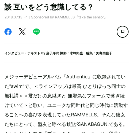
談 互いをどう意識してる？
2018.07.13 Fri
Sponsored by RAMMELLS『take the sensor』
インタビュー・テキスト by
金子厚武
撮影：永峰拓也 編集：矢島由佳子
メジャーデビューアルバム『Authentic』に収録されてい
た“swim”で、＜ラインアップは最高 ひとりぼっち同士の
無礼講＞＜君だけの息継ぎと 無邪気なフォームで泳ぎ続
けていて＞と歌い、ユニークな同世代と同じ時代に活動す
ることへの喜びを表現していたRAMMELLS。そんな彼女
たちにとって、盟友と呼べる1組がSANABAGUN.である。