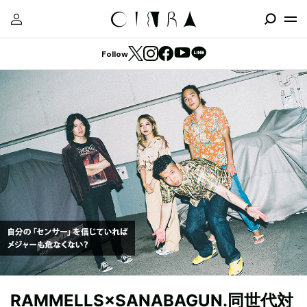
Follow
RAMMELLS×SANABAGUN.同世代対