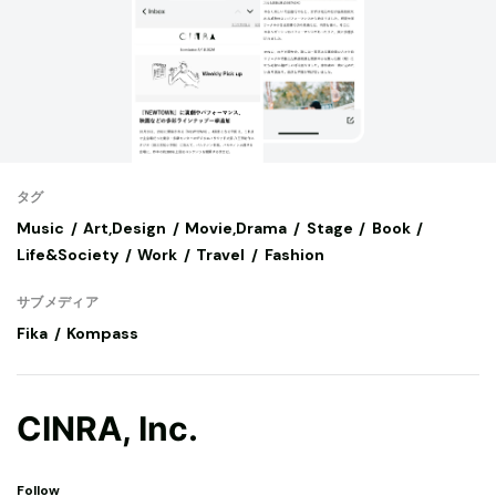
タグ
Music
Art,Design
Movie,Drama
Stage
Book
Life&Society
Work
Travel
Fashion
サブメディア
Fika
Kompass
CINRA, Inc.
Follow