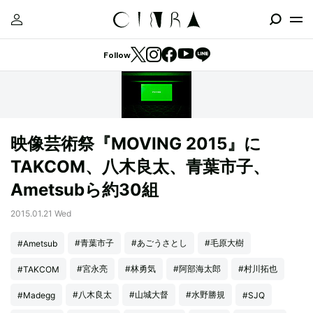
Follow
映像芸術祭『MOVING 2015』に
TAKCOM、八木良太、青葉市子、
Ametsubら約30組
2015.01.21 Wed
#青葉市子
#あごうさとし
#毛原大樹
#Ametsub
#宮永亮
#林勇気
#阿部海太郎
#村川拓也
#TAKCOM
#八木良太
#山城大督
#水野勝規
#Madegg
#SJQ