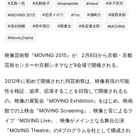
#五島一浩
#生駒祐子
#米子匡司
#mama!milk
#Intext
#足田メロウ
#浦崎力
#坂西未郁
#MOVING 2015
#Yro
#清水恒輔
#田中英行
#巽勇太
#前谷康太郎
#MOVING
#Movie,Drama
映像芸術祭『MOVING 2015』が、2月6日から京都・京都
芸術センターや京都シネマなど9会場で開催される。
2012年に初めて開催された同芸術祭は、映像表現の可能
性を検証、追求、拡張することを目指して開催されるも
の。映像の展覧会『MOVING Exhibition』をはじめ、映画
館での上映会『MOVING Screening』、映像と音によるラ
イブ『MOVING Live』、映像がメインとなる舞台公演
『MOVING Theatre』の4プログラムを柱として構成され