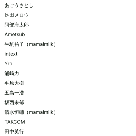
あごうさとし
足田メロウ
阿部海太郎
Ametsub
生駒祐子（mama!milk）
intext
Yro
浦崎力
毛原大樹
五島一浩
坂西未郁
清水恒輔（mama!milk）
TAKCOM
田中英行