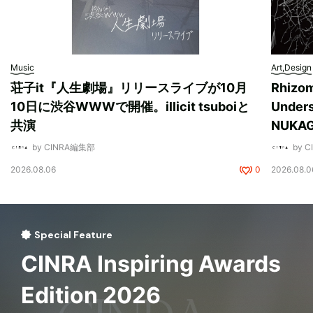
Music
Art,Design
荘子it『人生劇場』リリースライブが10月
Rhizo
10日に渋谷WWWで開催。illicit tsuboiと
Unde
共演
NUK
by CINRA編集部
by 
2026.08.06
0
2026.08.0
Special Feature
CINRA Inspiring Awards
Edition 2026