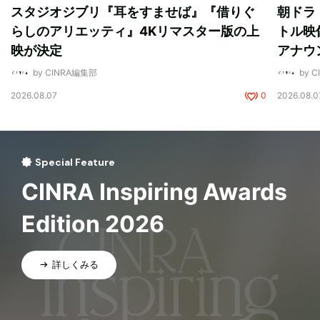
スタジオジブリ『耳をすませば』『借りぐ
朝ドラ
らしのアリエッティ』4Kリマスター版の上
トル映
映が決定
アナウ
by CINRA編集部
by 
2026.08.07
0
2026.08.0
Special Feature
CINRA Inspiring Awards
Edition 2026
詳しくみる