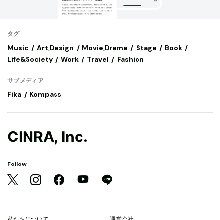
タグ
Music
Art,Design
Movie,Drama
Stage
Book
Life&Society
Work
Travel
Fashion
サブメディア
Fika
Kompass
CINRA, Inc.
Follow
私たちについて
運営会社