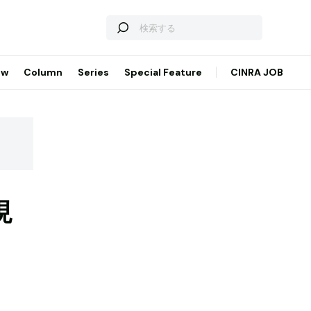
ew
Column
Series
Special Feature
CINRA JOB
現