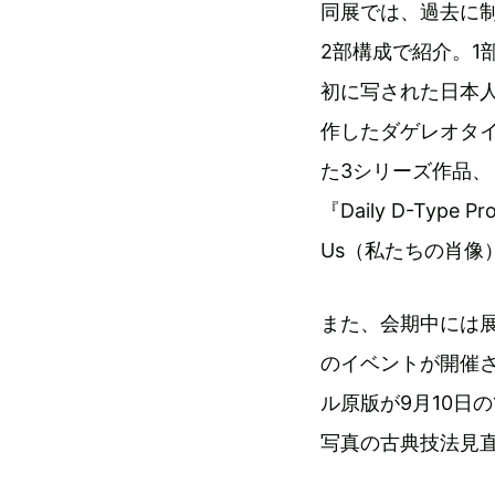
同展では、過去に
2部構成で紹介。1
初に写された日本
作したダゲレオタ
た3シリーズ作品、『夜
『Daily D-Type
Us（私たちの肖像
また、会期中には
のイベントが開催
ル原版が9月10日
写真の古典技法見