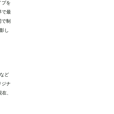
イプを
界で最
同で制
影し
など
リジナ
現在、