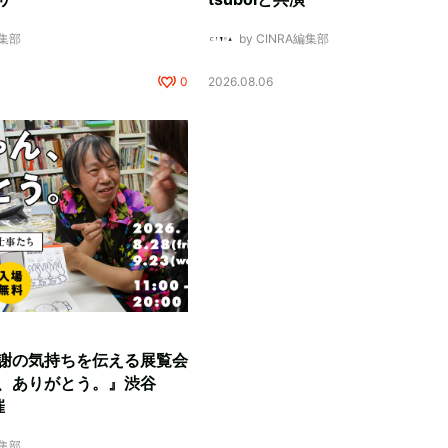
編集部
by CINRA編集部
0
2026.08.06
謝の気持ちを伝える展覧会
、ありがとう。』渋谷
催
編集部