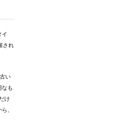
タイ
催され
も古い
明なも
だけ
から、