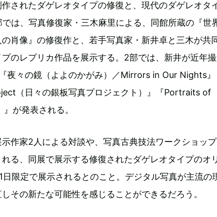
制作されたダゲレオタイプの修復と、現代のダゲレオタ
部では、写真修復家・三木麻里による、同館所蔵の『世
人の肖像』の修復作と、若手写真家・新井卓と三木が共
イプのレプリカ作品を展示する。2部では、新井が近年撮
々の鏡（よよのかがみ）／Mirrors in Our Nights』
 Project（日々の銀板写真プロジェクト）』『Portraits of
）』が発表される。
展示作家2人による対談や、写真古典技法ワークショップ
される、同展で展示する修復されたダゲレオタイプのオ
の1日限定で展示されるとのこと。デジタル写真が主流の
直しその新たな可能性を感じることができるだろう。