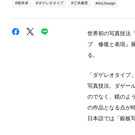
#新井卓
#ダゲレオタイプ
#三木麻里
#Art,Design
世界初の写真技法
プ 修復と表現』
る。
「ダゲレオタイプ」
写真技法。ダゲー
のでなく、鏡のよ
の作品となる点が
日本語では「銀板