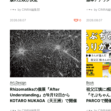
by CINRA編集部
by CINRA
2026.08.07
0
2026.08.07
Art,Design
Book
Rhizomatiksの個展『After
祖父江慎に感
Understanding』が9月12日から
『そぶちゃん
KOTARO NUKAGA（天王洲）で開催
PARCOで開
by CINRA編集部
by CINRA