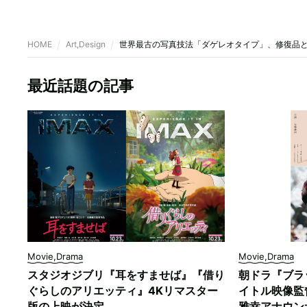
HOME
Art,Design
世界最古の写真技法「ダゲレオタイプ」、修復品
最近話題の記事
Movie,Drama
Movie,Drama
スタジオジブリ『耳をすませば』『借り
朝ドラ『ブラ
ぐらしのアリエッティ』4Kリマスター
イトル映像監
版の上映が決定
雅幸アナウン