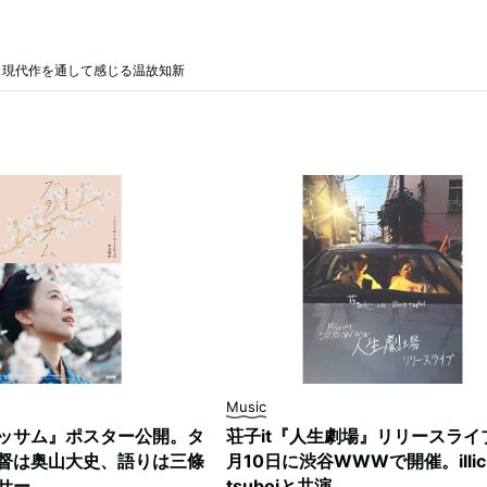
と現代作を通して感じる温故知新
Music
ッサム』ポスター公開。タ
荘子it『人生劇場』リリースライ
督は奥山大史、語りは三條
月10日に渋谷WWWで開催。illici
サー
tsuboiと共演