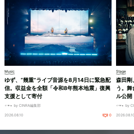
Music
Stage
ゆず、“幾重”ライブ音源を8月14日に緊急配
森田剛
信。収益金を全額「令和8年熊本地震」復興
う。舞
支援として寄付
ル公開
by CINRA編集部
by 
2026.08.10
0
2026.08.1