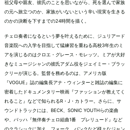
祖父母や親友、彼氏のことを思いながら、死を選んで家族
の元へ旅立つのか、家族がいないという辛い現実を生きる
のかの決断を下すまでの24時間を描く。
チェロ奏者になるという夢を叶えるために、ジュリアード
音楽院への入学を目指して猛練習を重ねる高校3年生のミ
アを演じるのはクロエ・グレース・モレッツ。ミアが大好
きなミュージシャンの彼氏アダム役をジェイミー・ブラッ
クリーが演じる。監督を務めるのは、アメリカ版
『VOGUE』誌の編集長アナ・ウィンターと雑誌の編集に
密着したドキュメンタリー映画『ファッションが教えてく
れること』などで知られるR・J・カトラー。さらに、サ
ウンドトラックには、BECK、SONIC YOUTHらの楽曲
や、バッハ『無伴奏チェロ組曲1番 プレリュード』など
のクラシックに加え、フォーク、パンクなど様々なジャン