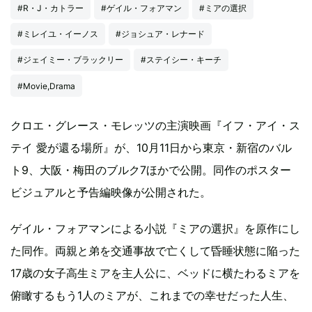
#R・J・カトラー
#ゲイル・フォアマン
#ミアの選択
#ミレイユ・イーノス
#ジョシュア・レナード
#ジェイミー・ブラックリー
#ステイシー・キーチ
#Movie,Drama
クロエ・グレース・モレッツの主演映画『イフ・アイ・ス
テイ 愛が還る場所』が、10月11日から東京・新宿のバル
ト9、大阪・梅田のブルク7ほかで公開。同作のポスター
ビジュアルと予告編映像が公開された。
ゲイル・フォアマンによる小説『ミアの選択』を原作にし
た同作。両親と弟を交通事故で亡くして昏睡状態に陥った
17歳の女子高生ミアを主人公に、ベッドに横たわるミアを
俯瞰するもう1人のミアが、これまでの幸せだった人生、