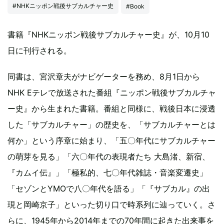
#NHKニッポン戦後サブカルチャー史
#Book
書籍『NHKニッポン戦後サブカルチャー史』が、10月10
日に刊行される。
同書は、宮沢章夫がナビゲーターを務め、8月1日から
NHK Eテレで放送された番組『ニッポン戦後サブカルチャ
ー史』から生まれた書籍。番組と同様に、戦後日本に浸透
した「サブカルチャー」の歴史を、「サブカルチャーとは
何か」という序章に始まり、「五〇年代にサブカルチャー
の萌芽を見る」「六〇年代の表現者たち 大島渚、新宿、
『カムイ伝』」「極私的、七〇年代雑誌・音楽変遷史」
「セゾンとYMOで八〇年代を語る」「『サブカル』の出
現と岡崎京子」といった切り口で時系列に辿っていく。さ
らに、1945年から2014年までの70年間に起きた出来事を