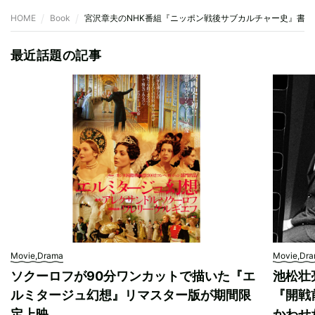
HOME
Book
宮沢章夫のNHK番組『ニッポン戦後サブカルチャー史』書
最近話題の記事
Movie,Drama
Movie,Dr
ソクーロフが90分ワンカットで描いた『エ
池松壮
ルミタージュ幻想』リマスター版が期間限
『開戦
定上映
かわせ