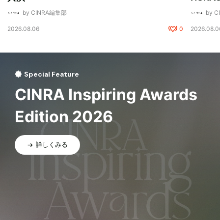
by CINRA編集部
by 
2026.08.06
0
2026.08.0
Special Feature
CINRA Inspiring Awards
Edition 2026
詳しくみる