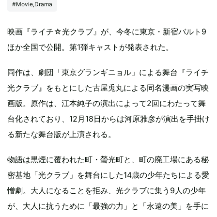
#Movie,Drama
映画『ライチ☆光クラブ』が、今冬に東京・新宿バルト9
ほか全国で公開。第1弾キャストが発表された。
同作は、劇団「東京グランギニョル」による舞台『ライチ
光クラブ』をもとにした古屋兎丸による同名漫画の実写映
画版。原作は、江本純子の演出によって2回にわたって舞
台化されており、12月18日からは河原雅彦が演出を手掛け
る新たな舞台版が上演される。
物語は黒煙に覆われた町・螢光町と、町の廃工場にある秘
密基地「光クラブ」を舞台にした14歳の少年たちによる愛
憎劇。大人になることを拒み、光クラブに集う9人の少年
が、大人に抗うために「最強の力」と「永遠の美」を手に