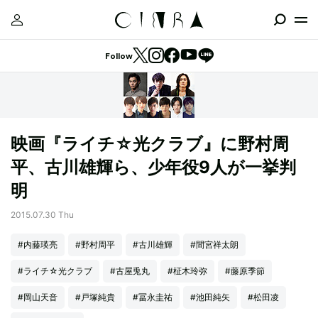
Follow
映画『ライチ☆光クラブ』に野村周
平、古川雄輝ら、少年役9人が一挙判
明
2015.07.30 Thu
#内藤瑛亮
#野村周平
#古川雄輝
#間宮祥太朗
#ライチ☆光クラブ
#古屋兎丸
#柾木玲弥
#藤原季節
#岡山天音
#戸塚純貴
#冨永圭祐
#池田純矢
#松田凌