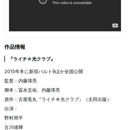
作品情報
『ライチ☆光クラブ』
2015年冬に新宿バルト9ほか全国公開
監督：内藤瑛亮
脚本：冨永圭祐、内藤瑛亮
原作：古屋兎丸『ライチ☆光クラブ』（太田出版）
出演：
野村周平
古川雄輝