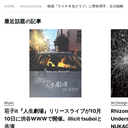
HOME
Movie,Drama
映画『ライチ☆光クラブ』に野村周平、古川雄輝ら
最近話題の記事
Music
Art,Design
荘子it『人生劇場』リリースライブが10月
Rhizo
10日に渋谷WWWで開催。illicit tsuboiと
Unde
共演
NUK