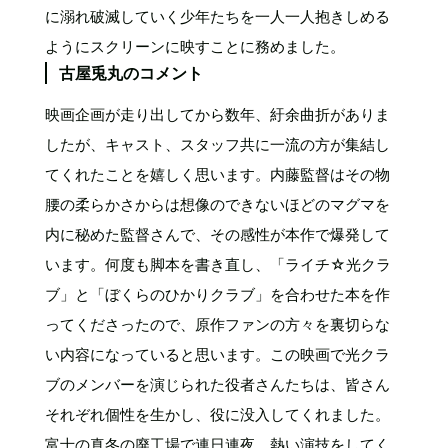
に溺れ破滅していく少年たちを一人一人抱きしめる
ようにスクリーンに映すことに務めました。
古屋兎丸のコメント
映画企画が走り出してから数年、紆余曲折がありま
したが、キャスト、スタッフ共に一流の方が集結し
てくれたことを嬉しく思います。内藤監督はその物
腰の柔らかさからは想像のできないほどのマグマを
内に秘めた監督さんで、その感性が本作で爆発して
います。何度も脚本を書き直し、「ライチ☆光クラ
ブ」と「ぼくらのひかりクラブ」を合わせた本を作
ってくださったので、原作ファンの方々を裏切らな
い内容になっていると思います。この映画で光クラ
ブのメンバーを演じられた役者さんたちは、皆さん
それぞれ個性を生かし、役に没入してくれました。
富士の真冬の廃工場で連日連夜、熱い演技をしてく