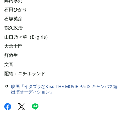
陣内孝則
石田ひかり
石塚英彦
鶴久政治
山口乃々華（E-girls）
大倉士門
灯敦生
文音
配給：ニチホランド
映画「イタズラなKiss THE MOVIE Part2 キャンパス編
出演オーディション」