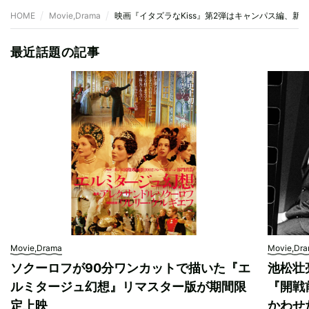
HOME
Movie,Drama
映画『イタズラなKiss』第2弾はキャンパス編、新
最近話題の記事
Movie,Drama
Movie,Dr
ソクーロフが90分ワンカットで描いた『エ
池松壮
ルミタージュ幻想』リマスター版が期間限
『開戦
定上映
かわせ