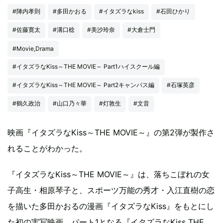
#陣内孝則
#多田かおる
#イタズラなkiss
#石田ひかり
#佐藤寛太
#溝口稔
#美沙玲奈
#大倉士門
#Movie,Drama
#イタズラなKiss～THE MOVIE～ Part1ハイスクール編
#イタズラなKiss～THE MOVIE～ Part2キャンパス編
#石塚英彦
#鶴久政治
#山口乃々華
#灯敦生
#文音
映画『イタズラなKiss～THE MOVIE～』の第2弾が製作さ
れることがわかった。
『イタズラなKiss～THE MOVIE～』は、落ちこぼれの女
子高生・相原琴子と、スポーツ万能の秀才・入江直樹の恋
を描いた多田かおるの漫画『イタズラなKiss』をもとにし
た初の実写映画。パート1となる『イタズラなKiss THE