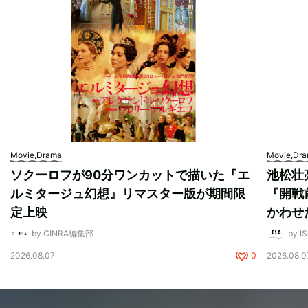
Movie,Drama
Movie,Dr
ソクーロフが90分ワンカットで描いた『エ
池松壮
ルミタージュ幻想』リマスター版が期間限
『開戦
定上映
かわせ
by CINRA編集部
by I
2026.08.07
0
2026.08.0