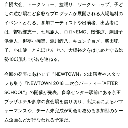
自慢大会、トークショー、盆踊り、ワークショップ、子ど
もの遊び場など多彩なプログラムが展開される入場無料の
イベントとなる。参加アーティストや出演者、出店者に
は、曽我部恵一、七尾旅人、ロロ×EMC、磯部涼、劇団子
供鉅人、柳亭小痴楽、瀧川鯉八、キュンチョメ、柴田聡
子、小山健、とんぼせんせい、大橋裕之をはじめとする総
勢100組以上が名を連ねる。
今回の発表にあわせて『NEWTOWN』の出演者やスタッ
フも集う『NEWTOWN 2018 二次会パーティー“AFTER
SCHOOL”』の開催が発表。多摩センター駅前にある京王
プラザホテル多摩の宴会場を借り切り、出演者によるパフ
ォーマンスや、チーム未完成が司会を務める参加型のゲー
ム企画などが行なわれる予定だ。