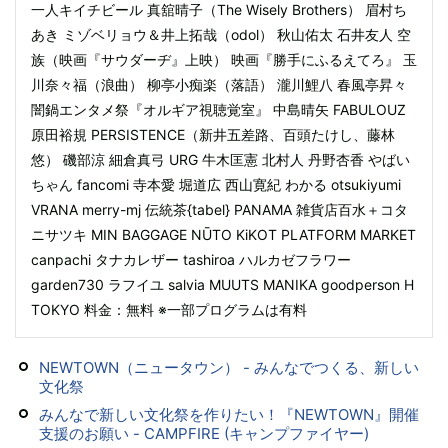
一人キイチビール 真舘晴子（The Wisely Brothers） 眉村ち
あき ミゾベリョウ＆井上拓哉（odol） 秋山佑太 石井友人 空
族（映画『サウダーヂ』上映） 映画『勝手にふるえてろ』 玉
川奈々福（浪曲） 柳亭小痴楽（落語） 瀧川鯉八 春風亭昇々
闇鍋エンタメ祭『オルギア視聴覚室』 中島晴矢 FABULOUZ
原田裕規 PERSISTENCE（新井五差路、百頭たけし、藤林
悠） 磯部涼 細倉真弓 URG 牛木匡憲 北村人 丹野杏香 やばい
ちゃん fancomi 寺本愛 堀道広 西山寛紀 わかる otsukiyumi
VRANA merry-mj 伝統茶{tabel} PANAMA 雑貨店百水＋コタ
ニサツキ MIN BAGGAGE NŪTO KiKOT PLATFORM MARKET
canpachi タナカレザー tashiroa ハルカゼフラワー
garden730 ラフイユ salvia MUUTS MANIKA goodperson H
TOKYO 料金：無料 ※一部プログラムは有料
NEWTOWN（ニュータウン） - みんなでつくる、新しい
文化祭
みんなで新しい文化祭を作りたい！『NEWTOWN』開催
支援のお願い - CAMPFIRE (キャンプファイヤー)