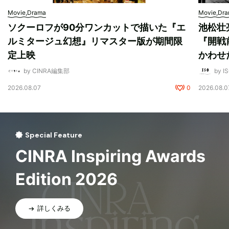
Movie,Drama
Movie,Dr
ソクーロフが90分ワンカットで描いた『エ
池松壮
ルミタージュ幻想』リマスター版が期間限
『開戦
定上映
かわせ
by CINRA編集部
by I
2026.08.07
0
2026.08.0
Special Feature
CINRA Inspiring Awards
Edition 2026
詳しくみる