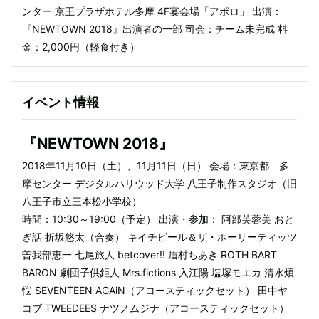
ンター 京王プラザホテル多摩 4F宴会場「アポロ」 出演：
『NEWTOWN 2018』出演者の一部 司会：チーム未完成 料
金：2,000円（軽食付き）
イベント情報
『NEWTOWN 2018』
2018年11月10日（土）、11月11日（日） 会場：東京都 多
摩センター デジタルハリウッド大学 八王子制作スタジオ（旧
八王子市立三本松小学校）
時間：10:30～19:00（予定） 出演・参加： 阿部芙蓉美 おと
ぎ話 折坂悠太（合奏） キイチビール＆ザ・ホーリーティッツ
曽我部恵一 七尾旅人 betcover!! 眉村ちあき ROTH BART
BARON 劇団子供鉅人 Mrs.fictions 入江陽 塩塚モエカ 清水煩
悩 SEVENTEEN AGAiN（アコースティックセット） 田中ヤ
コブ TWEEDEES ナツノムジナ（アコースティックセット）