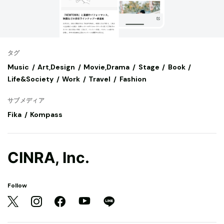
タグ
Music
Art,Design
Movie,Drama
Stage
Book
Life&Society
Work
Travel
Fashion
サブメディア
Fika
Kompass
CINRA, Inc.
Follow