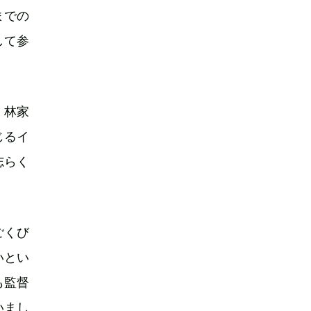
までの
して参
、林家
じるイ
志らく
ごくび
いとい
も監督
いまし