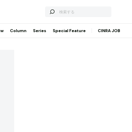
ew
Column
Series
Special Feature
CINRA JOB