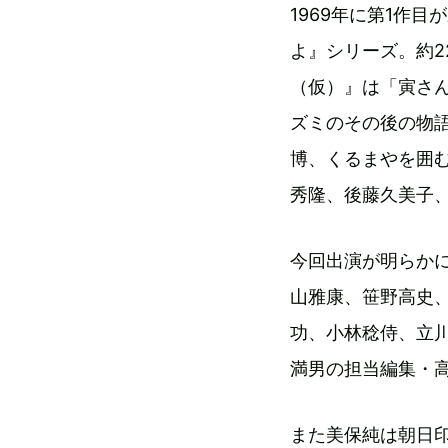
1969年に第1作
よ』シリーズ。約2
（仮）』は「寅さ
ズミのその後の物
博、くるまやを囲
秀隆、後藤久美子
今回出演が明らか
山雅康、笹野高史
功、小林稔侍、立川
満男の担当編集・
また美保純は朝日