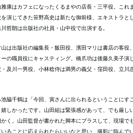
山雅康はカフェになったくるまやの店長・三平役。これ
役を演じてきた笹野高史は新たな御前様、エキストラと
出川哲朗は出版社の社員・山中役で出演する。
竹山は出版社の編集長・飯田役、濱田マリは書店の客役
ターの職員役にキャスティング。橋爪功は後藤久美子演
父・及川一男役、小林稔侍は満男の義父・窪田役、立川
。
る池脇千鶴は「今回、寅さんに出られるということにす
、嬉しかったです。山田組は緊張感があって、でも厳し
細かく。山田監督が書かれた脚本にプラスして、現場で
ていることに応えられたらいいなと思い、撮影に臨んで