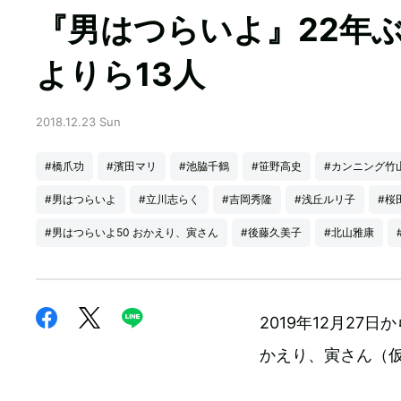
『男はつらいよ』22年
よりら13人
2018.12.23 Sun
#橋爪功
#濱田マリ
#池脇千鶴
#笹野高史
#カンニング竹
#男はつらいよ
#立川志らく
#吉岡秀隆
#浅丘ルリ子
#桜
#男はつらいよ50 おかえり、寅さん
#後藤久美子
#北山雅康
2019年12月2
かえり、寅さん（