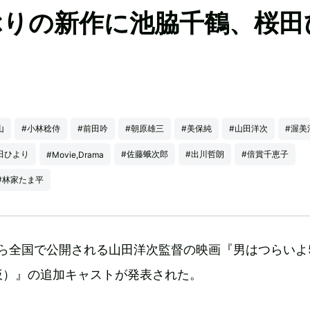
ぶりの新作に池脇千鶴、桜田
山
#小林稔侍
#前田吟
#朝原雄三
#美保純
#山田洋次
#渥美
田ひより
#佐藤蛾次郎
#出川哲朗
#倍賞千恵子
#Movie,Drama
#林家たま平
7日から全国で公開される山田洋次監督の映画『男はつらいよ5
仮）』の追加キャストが発表された。