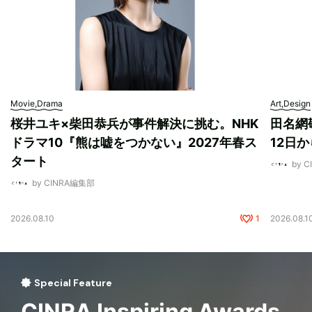
Movie,Drama
Art,Design
桜井ユキ×柴田恭兵が事件解決に挑む。NHK
田名網敬
ドラマ10『熊は嘘をつかない』2027年春ス
12日
タート
by 
by CINRA編集部
2026.08.10
1
2026.08.1
Special Feature
CINRA Inspiring Awards