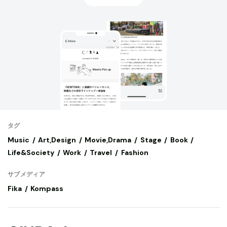
タグ
Music
Art,Design
Movie,Drama
Stage
Book
Life&Society
Work
Travel
Fashion
サブメディア
Fika
Kompass