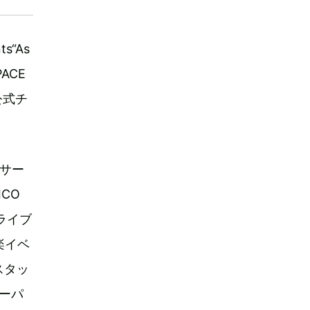
“As
PACE
e公式チ
ンサー
ICO
ライブ
楽イベ
スタッ
スーパ