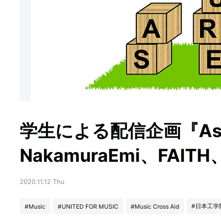
学生による配信企画『As Fu
NakamuraEmi、FAI
2020.11.12 Thu
#日本工学
#Music
#UNITED FOR MUSIC
#Music Cross Aid