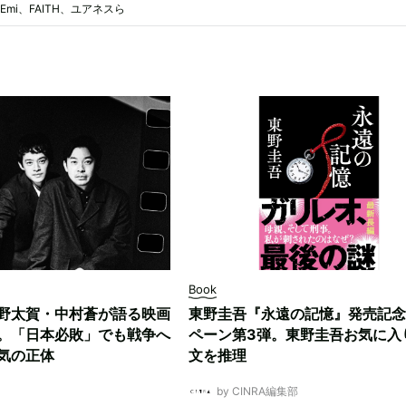
raEmi、FAITH、ユアネスら
Book
野太賀・中村蒼が語る映画
東野圭吾『永遠の記憶』発売記念
。「日本必敗」でも戦争へ
ペーン第3弾。東野圭吾お気に入
気の正体
文を推理
by CINRA編集部