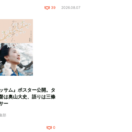
39
2026.08.07
ッサム』ポスター公開。タ
督は奥山大史、語りは三條
サー
編集部
0