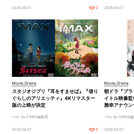
2026.08.07
0
2026.08.07
Movie,Drama
Movie,Drama
スタジオジブリ『耳をすませば』『借り
朝ドラ『ブラ
ぐらしのアリエッティ』4Kリマスター
イトル映像監
版の上映が決定
雅幸アナウン
by CINRA編集部
by CINRA
2026.08.07
0
2026.08.07