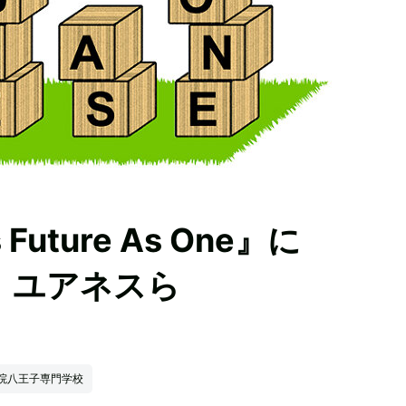
ture As One』に
TH、ユアネスら
院八王子専門学校