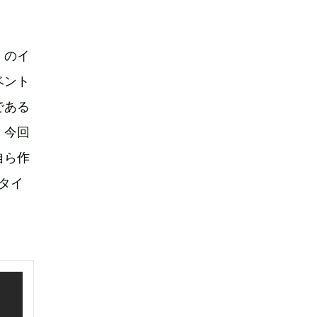
くのイ
ベント
である
く今回
自ら作
トタイ