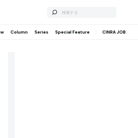
ew
Column
Series
Special Feature
CINRA JOB