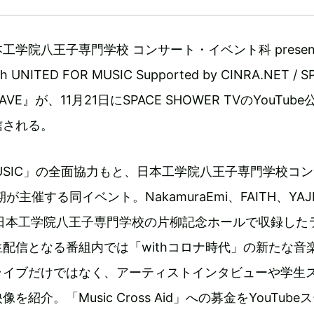
学院八王子専門学校 コンサート・イベント科 presents
ith UNITED FOR MUSIC Supported by CINRA.NET / S
-WAVE』が、11月21日にSPACE SHOWER TVのYouTub
信される。
R MUSIC」の全面協力もと、日本工学院八王子専門学校コ
主催する同イベント。NakamuraEmi、FAITH、YAJ
が日本工学院八王子専門学校の片柳記念ホールで収録した
配信となる番組内では「withコロナ時代」の新たな音
ライブだけではなく、アーティストインタビューや学生
紹介。「Music Cross Aid」への募金をYouTube