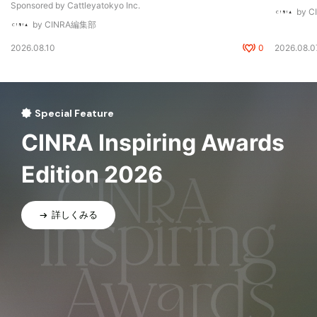
Sponsored by Cattleyatokyo Inc.
by 
by CINRA編集部
2026.08.10
0
2026.08.0
Special Feature
CINRA Inspiring Awards
Edition 2026
詳しくみる