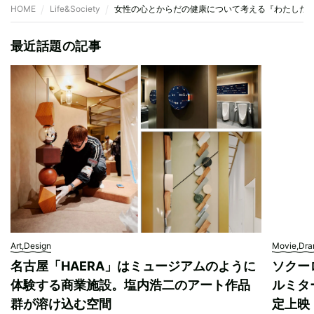
HOME
Life&Society
女性の心とからだの健康について考える『わたしたち
最近話題の記事
Art,Design
Movie,Dr
名古屋「HAERA」はミュージアムのように
ソクー
体験する商業施設。塩内浩二のアート作品
ルミタ
群が溶け込む空間
定上映