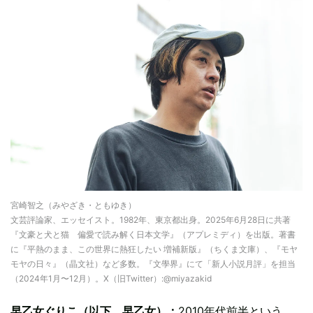
宮崎智之（みやざき・ともゆき）
文芸評論家、エッセイスト。1982年、東京都出身。2025年6月28日に共著
『文豪と犬と猫 偏愛で読み解く日本文学』（アプレミディ）を出版。著書
に『平熱のまま、この世界に熱狂したい 増補新版』（ちくま文庫）、『モヤ
モヤの日々』（晶文社）など多数。『文學界』にて「新人小説月評」を担当
（2024年1月〜12月）。X（旧Twitter）:@miyazakid
早乙女ぐりこ（以下、早乙女）：
2010年代前半という