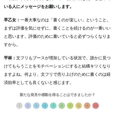
いる人にメッセージをお願いします。
早乙女：
一番大事なのは「書くのが楽しい」ということ。
まずは評価を気にせずに、書くことを続けるのが一番いい
と思います。評価のために書いていると必ずつらくなりま
すから。
平林：
文フリもブースが増加している状況で、誰かに見つ
けてもらうことをモチベーションにすると結構キツくなり
ますよね。何より、文フリで売り上げのために書くのは経
済効率としても良くないと感じます。
新たな発見や感動を得ることはできましたか？
早乙女：
その結果、より過激な体験を書こうとしてしまう
こともあります。そうではなく、まずは自分が好きなもの
1
2
3
4
5
6
7
8
9
10
を発信すること。自分が文フリなどで買った本の感想を書