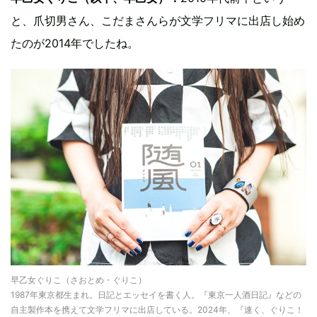
と、爪切男さん、こだまさんらが文学フリマに出店し始め
たのが2014年でしたね。
早乙女ぐりこ（さおとめ・ぐりこ）
1987年東京都生まれ。日記とエッセイを書く人。『東京一人酒日記』などの
自主製作本を携えて文学フリマに出店している。2024年、『速く、ぐりこ！