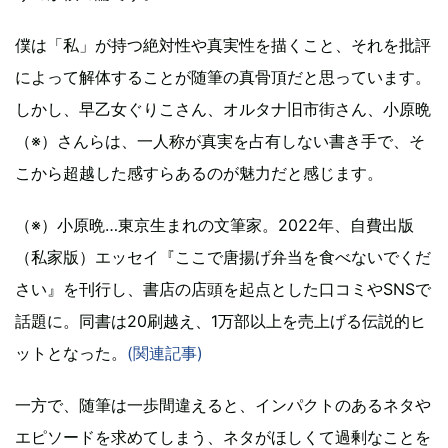
僕は「私」が持つ絶対性や真実性を描くこと、それを批評
によって解体することが随筆の真骨頂だと思っています。
しかし、早乙女ぐりこさん、オルタナ旧市街さん、小原晩
（※）さんらは、一人称が真実を占有しない書き手で、そ
こから超越した感すらあるのが魅力だと感じます。
（※）小原晩…東京生まれの文筆家。2022年、自費出版
（私家版）エッセイ『ここで唐揚げ弁当を食べないでくだ
さい』を刊行し、書店の店頭を起点とした口コミやSNSで
話題に。同書は20刷越え、1万部以上を売上げる伝説的ヒ
ットとなった。
(関連記事)
一方で、随筆は一歩間違えると、インパクトのあるネタや
エピソードを求めてしまう、ネタがほしくて過剰なことを