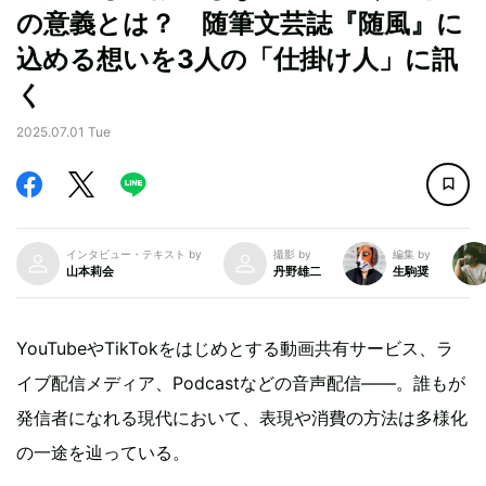
の意義とは？ 随筆文芸誌『随風』に
込める想いを3人の「仕掛け人」に訊
く
2025.07.01 Tue
インタビュー・テキスト by
撮影 by
編集 by
山本莉会
丹野雄二
生駒奨
YouTubeやTikTokをはじめとする動画共有サービス、ラ
イブ配信メディア、Podcastなどの音声配信――。誰もが
発信者になれる現代において、表現や消費の方法は多様化
の一途を辿っている。