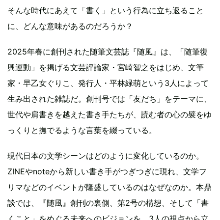
そんな時代にあえて「書く」という行為に立ち返ること
に、どんな意味があるのだろうか？
2025年春に創刊された随筆文芸誌『随風』は、「随筆復
興運動」を掲げる文芸評論家・宮崎智之をはじめ、文筆
家・早乙女ぐりこ、発行人・平林緑萌という3人によって
生み出された雑誌だ。創刊号では「友だち」をテーマに、
世代や肩書きを越えた書き手たちが、読む者の心の襞をゆ
っくりと撫でるような言葉を綴っている。
現代日本の文学シーンはどのように変化しているのか。
ZINEやnoteから新しい書き手がつぎつぎに現れ、文学フ
リマなどのイベントが隆盛しているのはなぜなのか。本鼎
談では、『随風』創刊の裏側、第2号の構想、そして「書
くこと」をめぐる未来へのビジョンを、3人の視点から立