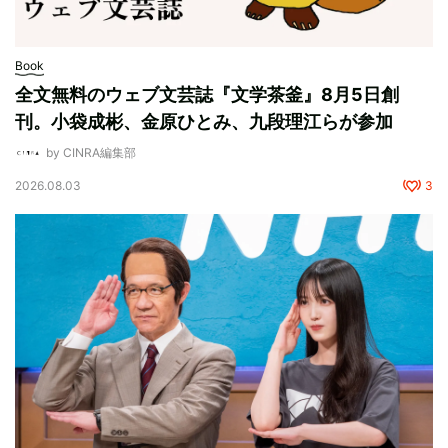
Book
全文無料のウェブ文芸誌『文学茶釜』8月5日創
刊。小袋成彬、金原ひとみ、九段理江らが参加
by CINRA編集部
2026.08.03
3