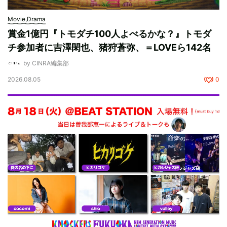
Movie,Drama
賞金1億円『トモダチ100人よべるかな？』トモダ
チ参加者に吉澤閑也、猪狩蒼弥、＝LOVEら142名
by CINRA編集部
2026.08.05
0