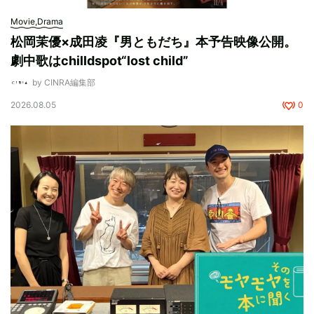
Movie,Drama
松岡茉優×成田凌『男ともだち』本予告映像公開。
劇中歌はchilldspot“lost child”
by CINRA編集部
2026.08.05
0