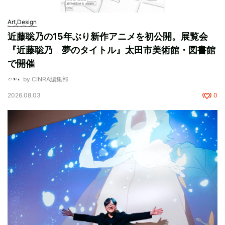
Art,Design
近藤聡乃の15年ぶり新作アニメを初公開。展覧会
『近藤聡乃 夢のタイトル』太田市美術館・図書館
で開催
by CINRA編集部
2026.08.03
0