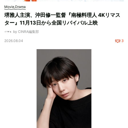
Movie,Drama
堺雅人主演、沖田修一監督『南極料理人 4Kリマス
ター』11⽉13⽇から全国リバイバル上映
by CINRA編集部
2026.08.04
3