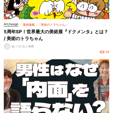
Art,Design
漫画連載：『美術のトラちゃん』
5周年SP！世界最大の美術展『ドクメンタ』とは？
/ 美術のトラちゃん
by
パピヨン本田
24