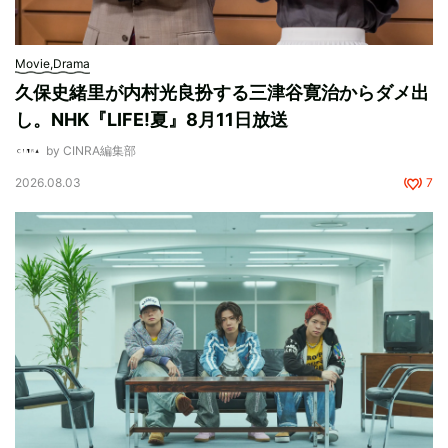
Movie,Drama
久保史緒里が内村光良扮する三津谷寛治からダメ出
し。NHK『LIFE!夏』8月11日放送
by CINRA編集部
2026.08.03
7