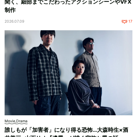
聞く、細部までこだわったアクションシーンやVFX
制作
2026.07.09
17
Movie,Drama
誰しもが「加害者」になり得る恐怖…大森時生×酒