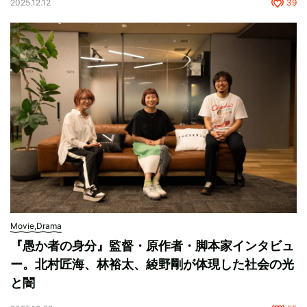
2025.12.12
39
Movie,Drama
『愚か者の身分』監督・原作者・脚本家インタビュ
ー。北村匠海、林裕太、綾野剛が体現した社会の光
と闇