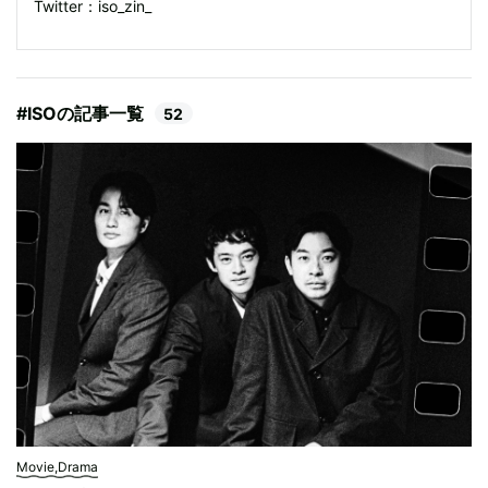
Twitter：
iso_zin_
#ISOの記事一覧
52
Movie,Drama