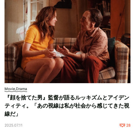
Movie,Drama
『顔を捨てた男』監督が語るルッキズムとアイデン
ティティ。「あの視線は私が社会から感じてきた視
線だ」
2025.07.11
28