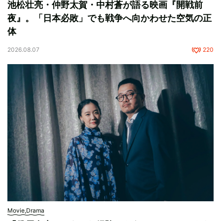
池松壮亮・仲野太賀・中村蒼が語る映画『開戦前
夜』。「日本必敗」でも戦争へ向かわせた空気の正
体
2026.08.07
220
Movie,Drama