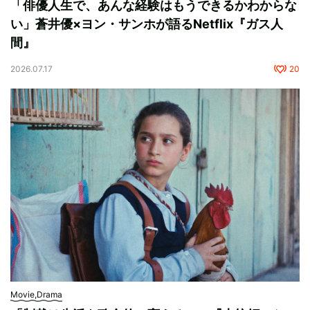
「俳優人生で、あんな経験はもうできるかわからな
い」蒼井優×ヨン・サンホが語るNetflix『ガス人
間』
2026.07.17
20
Movie,Drama