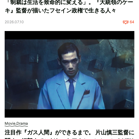
「制裁は生活を致命的に変える」。『大統領のケー
キ』監督が描いたフセイン政権で生きる人々
2026.07.10
64
Movie,Drama
注目作『ガス人間』ができるまで。 片山慎三監督に