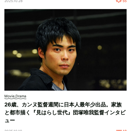
2025.10.28
55
Movie,Drama
26歳、カンヌ監督週間に日本人最年少出品。家族
と都市描く『見はらし世代』団塚唯我監督インタビ
ュー