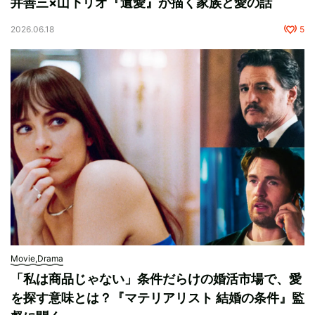
井善三×山下リオ『遺愛』が描く家族と愛の話
2026.06.18
5
Movie,Drama
「私は商品じゃない」条件だらけの婚活市場で、愛
を探す意味とは？『マテリアリスト 結婚の条件』監