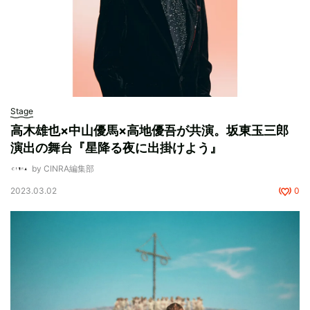
Stage
高木雄也×中山優馬×高地優吾が共演。坂東玉三郎
演出の舞台『星降る夜に出掛けよう』
by CINRA編集部
2023.03.02
0