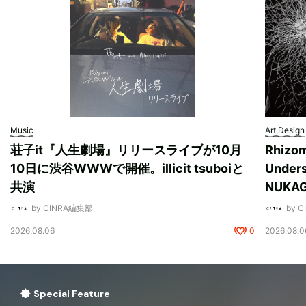
Music
Art,Design
荘子it『人生劇場』リリースライブが10月
Rhizo
10日に渋谷WWWで開催。illicit tsuboiと
Unde
共演
NUK
by CINRA編集部
by 
2026.08.06
0
2026.08.0
Special Feature