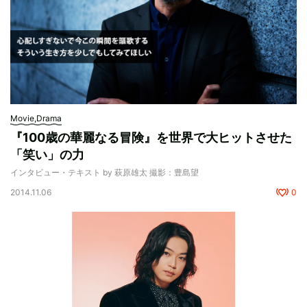
Movie,Drama
『100歳の華麗なる冒険』を世界で大ヒットさせた
「笑い」の力
インタビュー・テキスト by 萩原雄太 撮影：豊島望
2014.11.06
0