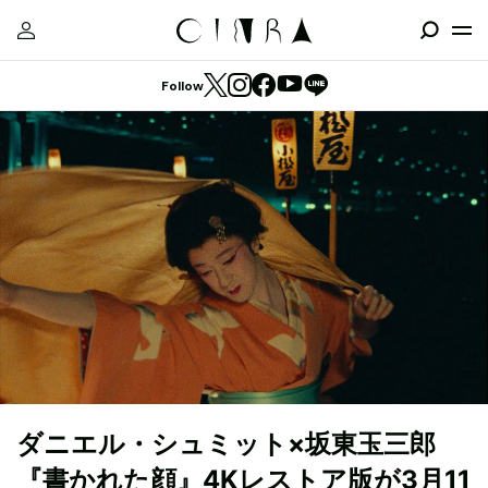
Follow
ダニエル・シュミット×坂東玉三郎
『書かれた顔』4Kレストア版が3月11