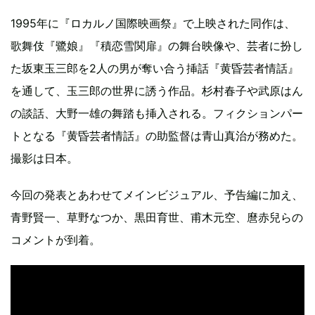
1995年に『ロカルノ国際映画祭』で上映された同作は、
歌舞伎『鷺娘』『積恋雪関扉』の舞台映像や、芸者に扮し
た坂東玉三郎を2人の男が奪い合う挿話『黄昏芸者情話』
を通して、玉三郎の世界に誘う作品。杉村春子や武原はん
の談話、大野一雄の舞踏も挿入される。フィクションパー
トとなる『黄昏芸者情話』の助監督は青山真治が務めた。
撮影は日本。
今回の発表とあわせてメインビジュアル、予告編に加え、
青野賢一、草野なつか、黒田育世、甫木元空、麿赤兒らの
コメントが到着。