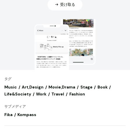
受け取る
タグ
Music
Art,Design
Movie,Drama
Stage
Book
Life&Society
Work
Travel
Fashion
サブメディア
Fika
Kompass