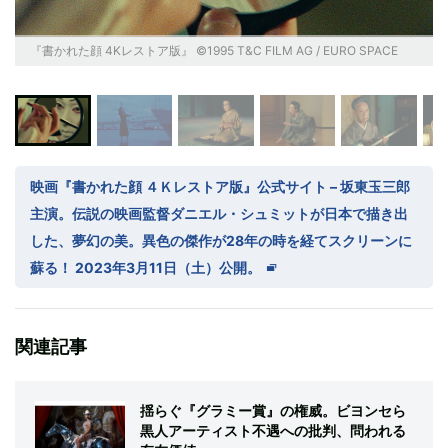
『書かれた顔 4Kレストア版』 ©1995 T&C FILM AG / EURO SPACE
映画『書かれた顔 ４Ｋレストア版』公式サイト – 坂東玉三郎
主演。伝説の映画監督ダニエル・シュミットが日本で描き出
した、夢幻の美。異色の傑作が28年の時を経てスクリーンに
蘇る！ 2023年3月11日（土）公開。
関連記事
揺らぐ『グラミー賞』の権威。ビヨンセら
黒人アーティスト不遇への批判、問われる