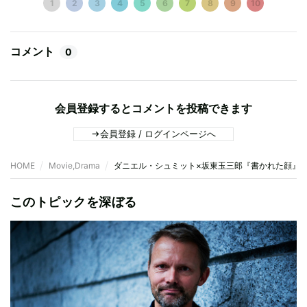
1
2
3
4
5
6
7
8
9
10
コメント
0
会員登録するとコメントを投稿できます
会員登録 / ログインページへ
HOME
Movie,Drama
ダニエル・シュミット×坂東玉三郎『書かれた顔』4K
このトピックを深ぼる