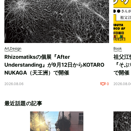
Art,Design
Book
Rhizomatiksの個展『After
祖父江
Understanding』が9月12日からKOTARO
『そぶ
NUKAGA（天王洲）で開催
で開催
2026.08.06
0
2026.08.0
最近話題の記事