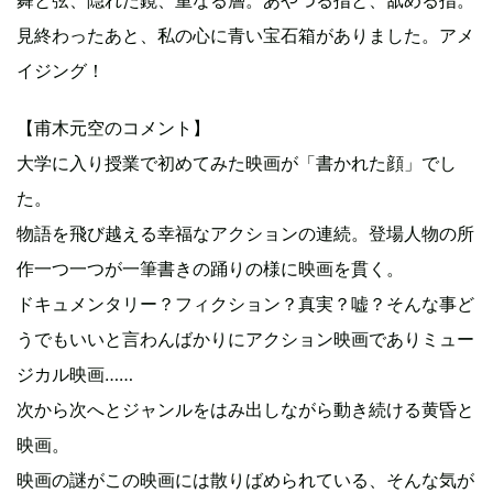
舞と弦、隠れた鏡、重なる層。あやつる指と、舐める指。
見終わったあと、私の心に青い宝石箱がありました。アメ
イジング！
【甫木元空のコメント】
大学に入り授業で初めてみた映画が「書かれた顔」でし
た。
物語を飛び越える幸福なアクションの連続。登場人物の所
作一つ一つが一筆書きの踊りの様に映画を貫く。
ドキュメンタリー？フィクション？真実？嘘？そんな事ど
うでもいいと言わんばかりにアクション映画でありミュー
ジカル映画……
次から次へとジャンルをはみ出しながら動き続ける黄昏と
映画。
映画の謎がこの映画には散りばめられている、そんな気が