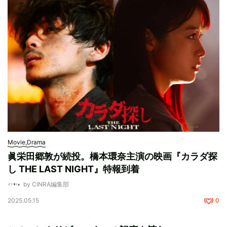
Movie,Drama
眞栄田郷敦が続投。橋本環奈主演の映画『カラダ探
し THE LAST NIGHT』特報到着
by CINRA編集部
2025.05.15
0