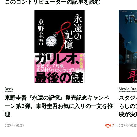
このコントリビューターの記事を読む
Book
Movie,Dr
東野圭吾『永遠の記憶』発売記念キャンペ
スタジ
ーン第3弾。東野圭吾お気に入りの一文を推
らしの
理
映が決
2026.08.07
7
2026.08.0