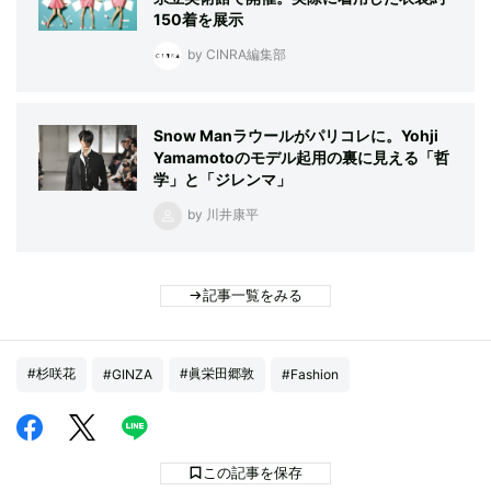
150着を展示
by CINRA編集部
Snow Manラウールがパリコレに。Yohji
Yamamotoのモデル起用の裏に見える「哲
学」と「ジレンマ」
by 川井康平
記事一覧をみる
#杉咲花
#眞栄田郷敦
#GINZA
#Fashion
この記事を保存