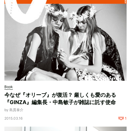
Book
今なぜ『オリーブ』が復活？ 厳しくも愛のある
『GINZA』編集長・中島敏子が雑誌に託す使命
by 島貫泰介
2015.03.16
1