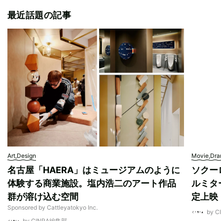
最近話題の記事
Art,Design
Movie,Dr
名古屋「HAERA」はミュージアムのように
ソクー
体験する商業施設。塩内浩二のアート作品
ルミタ
群が溶け込む空間
定上映
Sponsored by Cattleyatokyo Inc.
by 
by CINRA編集部