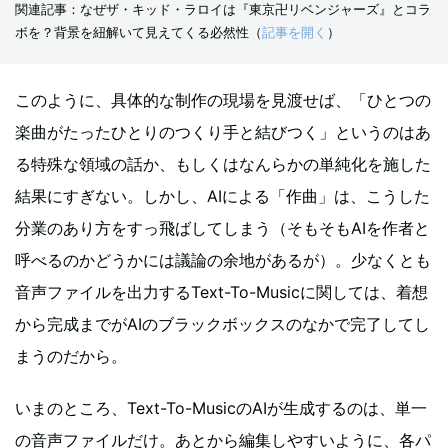
関連記事：なぜザ・キッド・ラロイは『東京卍リベンジャーズ』とコラ
ボを？背景を紐解いて見えてくる必然性（
記事を開く
）
このように、具体的な制作の現場を見渡せば、「ひとつの
楽曲がたったひとりのつくり手と結びつく」というのはあ
る特殊な領域の話か、もしくはなんらかの単純化を施した
結果にすぎない。しかし、AIによる「作曲」は、こうした
分業のあり方をすっ飛ばしてしまう（そもそもAIを作者と
呼べるのかどうかには議論の余地があるが）。少なくとも
音声ファイルを出力するText-To-Musicに関しては、着想
から完成までがAIのブラックボックスのなかで完了してし
まうのだから。
いまのところ、Text-To-MusicのAIが生成するのは、単一
の音声ファイルだけ。あとから編集しやすいように、各パ