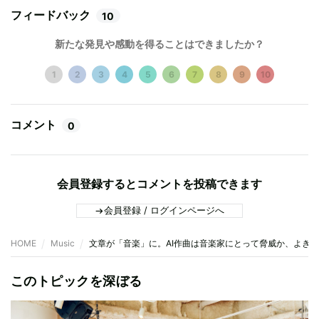
フィードバック
10
新たな発見や感動を得ることはできましたか？
1
2
3
4
5
6
7
8
9
10
コメント
0
会員登録するとコメントを投稿できます
会員登録 / ログインページへ
HOME
Music
文章が「音楽」に。AI作曲は音楽家にとって脅威か、よき
このトピックを深ぼる