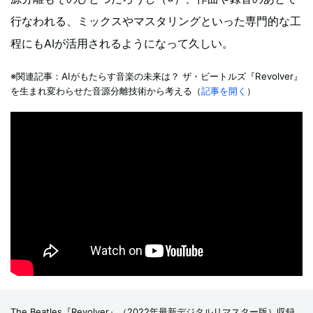
行なわれる、ミックスやマスタリングといった専門的な工
程にもAIが活用されるようになって久しい。
※関連記事：AIがもたらす音楽の未来は？ ザ・ビートルズ『Revolver』
を生まれ変わらせた音源分離技術から考える（
記事を開く
）
The Beatles『Revolver』（2022年最新デジタルリマスター版）収録