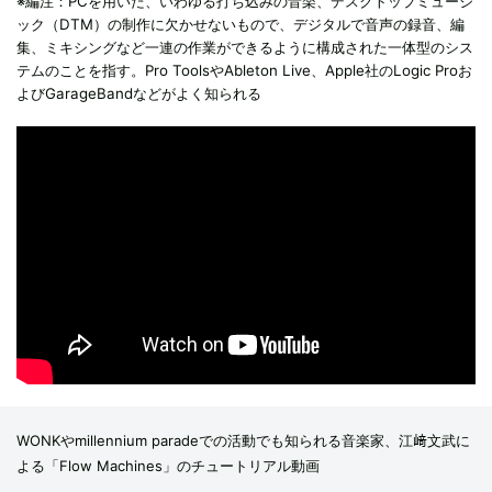
※編注：PCを用いた、いわゆる打ち込みの音楽、デスクトップミュージ
ック（DTM）の制作に欠かせないもので、デジタルで音声の録音、編
集、ミキシングなど一連の作業ができるように構成された一体型のシス
テムのことを指す。Pro ToolsやAbleton Live、Apple社のLogic Proお
よびGarageBandなどがよく知られる
WONKやmillennium paradeでの活動でも知られる音楽家、江﨑文武に
よる「Flow Machines」のチュートリアル動画