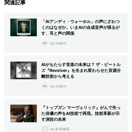
関連記事
「AIアンディ・ウォーホル」の声にざわつ
くのはなぜか。いまAIの合成音声が揺るが
す、耳と声の関係
by imdkm
AIがもたらす音楽の未来は？ ザ・ビートル
ズ『Revolver』を生まれ変わらせた音源分
離技術から考える
by imdkm
『トップガン マーヴェリック』がんで失っ
た俳優の声をAI技術で再現。技術革新が示
す演技の未来
by 杉本穂高