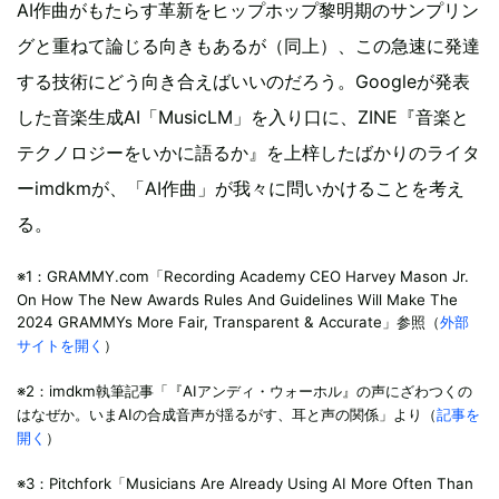
AI作曲がもたらす革新をヒップホップ黎明期のサンプリン
グと重ねて論じる向きもあるが（同上）、この急速に発達
する技術にどう向き合えばいいのだろう。Googleが発表
した音楽生成AI「MusicLM」を入り口に、ZINE『音楽と
テクノロジーをいかに語るか』を上梓したばかりのライタ
ーimdkmが、「AI作曲」が我々に問いかけることを考え
る。
※1：GRAMMY.com「Recording Academy CEO Harvey Mason Jr.
On How The New Awards Rules And Guidelines Will Make The
2024 GRAMMYs More Fair, Transparent & Accurate」参照（
外部
サイトを開く
）
※2：imdkm執筆記事「『AIアンディ・ウォーホル』の声にざわつくの
はなぜか。いまAIの合成音声が揺るがす、耳と声の関係」より（
記事を
開く
）
※3：Pitchfork「Musicians Are Already Using AI More Often Than