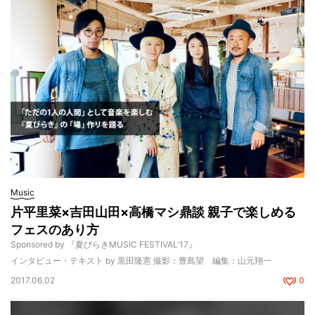
Music
片平里菜×吉田山田×高橋マシ鼎談 親子で楽しめる
フェスのあり方
Sponsored by 『夏びらきMUSIC FESTIVAL'17』
インタビュー・テキスト by 黒田隆憲 撮影：豊島望 編集：山元翔一
2017.06.02
0