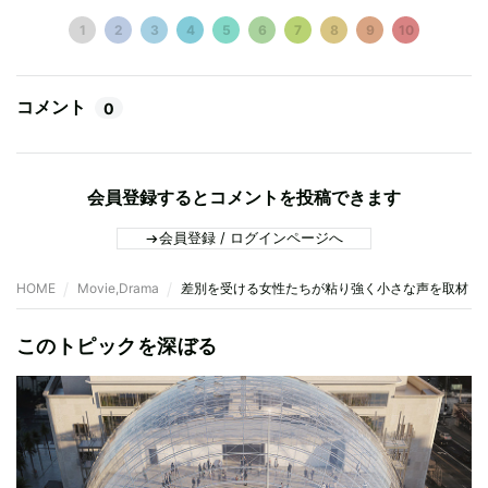
1
2
3
4
5
6
7
8
9
10
コメント
0
会員登録するとコメントを投稿できます
会員登録 / ログインページへ
HOME
Movie,Drama
差別を受ける女性たちが粘り強く小さな声を取材『
このトピックを深ぼる