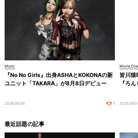
Music
Movie,Dr
『No No Girls』出身ASHAとKOKONAの新
皆川猿
ユニット「TAKARA」が8月8日デビュー
『ろん
2026.08.06
1
2026.08.0
最近話題の記事