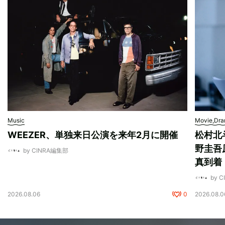
Music
Movie,Dr
WEEZER、単独来日公演を来年2月に開催
松村北
野圭吾
by CINRA編集部
真到着
by 
2026.08.06
0
2026.08.0