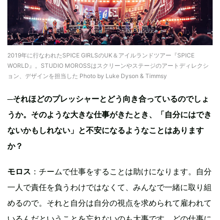
2019年に行なわれたSPICE GIRLSのUK＆アイルランドツアー『SPICE
WORLD』。STUDIO MOROSSはスクリーンやステージのアートディレクシ
ョン、デザインを担当した Photo by Luke Dyson & Timmsy
─
それほどのプレッシャーとどう向き合っているのでしょ
うか。そのような大きな仕事がきたとき、「自分にはでき
ないかもしれない」と不安になるようなことはあります
か？
モロス
：チームで仕事をすることは助けになります。自分
一人で責任を負うわけではなくて、みんなで一緒に取り組
めるので。それと自分は自分の視点を求められて雇われて
いるんだということを忘れないのも大事です。どの仕事に