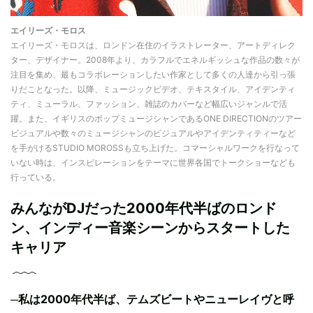
エイリーズ・モロス
エイリーズ・モロスは、ロンドン在住のイラストレーター、アートディレク
ター、デザイナー。2008年より、カラフルでエネルギッシュな作品の数々が
注目を集め、最もコラボレーションしたい作家として多くの人達から引っ張
りだことなった。以降、ミュージックビデオ、テキスタイル、アイデンティ
ティ、ミューラル、ファッション、雑誌のカバーなど幅広いジャンルで活
躍。また、イギリスのポップミュージシャンであるONE DIRECTIONのツアー
ビジュアルや数々のミュージシャンのビジュアルやアイデンティティーなど
を手がけるSTUDIO MOROSSも立ち上げた。コマーシャルワークを行なって
いない時は、インスピレーションをテーマに世界各国でトークショーなども
行っている。
みんながDJだった2000年代半ばのロンド
ン、インディー音楽シーンからスタートした
キャリア
─
私は2000年代半ば、テムズビートやニューレイヴと呼