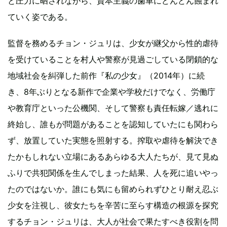
と圧力に晒されながら、資本主義の歯車にどんどん蝕まれ
ていく姿である。
監督を務めるチョン・ジュリは、少女が継父から性的虐待
を受けていることを村人や警察が見過ごしている閉鎖的な
地域社会を糾弾した前作『私の少女』（2014年）に続
き、8年ぶりとなる新作で企業や学校だけでなく、労働庁
や教育庁といった公機関、そして警察も責任転嫁／逃れに
終始し、誰もが問題があることを認知していたにも関わら
ず、放置していた実態を照射する。搾取や虐待を解決でき
たかもしれない立場にあるあらゆる大人たちが、見て見ぬ
ふりで共犯関係を生んでしまった結果、人を死に追いやっ
たのではないか。誰にも気にも留められずひとり耐え忍ぶ
少女を注視し、彼女たちを辛苦に至らす構造の根源を探究
するチョン・ジュリは、大人が社会で果たすべき役割を問