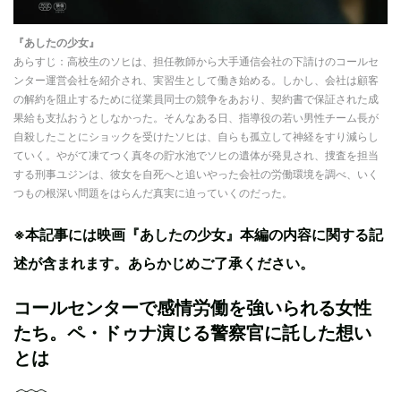
『あしたの少女』
あらすじ：高校生のソヒは、担任教師から大手通信会社の下請けのコールセ
ンター運営会社を紹介され、実習生として働き始める。しかし、会社は顧客
の解約を阻止するために従業員同士の競争をあおり、契約書で保証された成
果給も支払おうとしなかった。そんなある日、指導役の若い男性チーム長が
自殺したことにショックを受けたソヒは、自らも孤立して神経をすり減らし
ていく。やがて凍てつく真冬の貯水池でソヒの遺体が発見され、捜査を担当
する刑事ユジンは、彼女を自死へと追いやった会社の労働環境を調べ、いく
つもの根深い問題をはらんだ真実に迫っていくのだった。
※本記事には映画『あしたの少女』本編の内容に関する記
述が含まれます。あらかじめご了承ください。
コールセンターで感情労働を強いられる女性
たち。ペ・ドゥナ演じる警察官に託した想い
とは