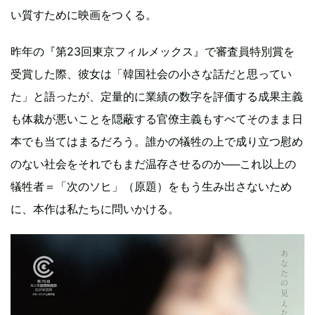
い質すために映画をつくる。
昨年の『第23回東京フィルメックス』で審査員特別賞を
受賞した際、彼女は「韓国社会の小さな話だと思ってい
た」と語ったが、定量的に業績の数字を評価する成果主義
も体裁が悪いことを隠蔽する官僚主義もすべてそのまま日
本でも当てはまるだろう。誰かの犠牲の上で成り立つ慰め
のない社会をそれでもまだ温存させるのか──これ以上の
犠牲者＝「次のソヒ」（原題）をもう生み出さないため
に、本作は私たちに問いかける。