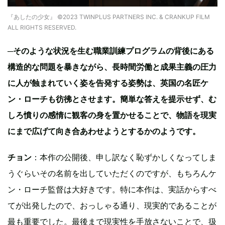
『あしたの少女』 ©2023 TWINPLUS PARTNERS INC. & CRANKUP FILM
ALL RIGHTS RESERVED.
─そのような状況を生む職業訓練プログラムの背後にある
構造的な問題を暴きながら、長時間労働と成果主義の圧力
に人が蝕まれていく姿を告発する姿勢は、英国の名匠ケ
ン・ローチも彷彿とさせます。簡単な答えを提示せず、む
しろ憤りの感情に観客の身を置かせることで、物語を現実
にまで広げて向き合あわせようとするかのようです。
チョン
：本作の公開後、申し訳なく恥ずかしくなってしま
うぐらいその名前を出していただくのですが、もちろんケ
ン・ローチ監督は大好きです。特に本作は、実話からすべ
てが出発したので、おっしゃる通り、現実的であることが
最も重要でした。最後まで現実性を手放さないことで、扱