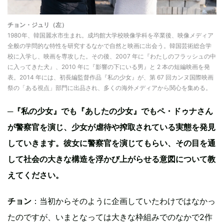
チョン・ジュリ（左）
1980年、韓国麗水市生まれ。成均館大学校映像学科を卒業後、映像メディア
全般の学問的な特性を研究するなかで自然と映画に出会う。韓国芸術総合学
校に入学し、映画を専攻した。その後、2007 年に『わたしのフラッシュの中
に入ってきた犬』、2010 年に『影響の下にいる男』と 2 本の短編映画を発
表。2014 年には、初長編監督作品『私の少女』が、第 67 回カンヌ国際映画
祭の「ある視点」部門に出品され、多くの海外メディアから関心を集める。
─『私の少女』でも『あしたの少女』でもペ・ドゥナさん
が警察官を演じ、少女が虐待や搾取されている実態を発見
していきます。彼女に警察官を演じてもらい、その目を通
して社会の大きな構造を浮かび上がらせる意図について教
えてください。
チョン
：当初からそのように企画していたわけではなかっ
たのですが、いまとなっては大きな枠組みでのなかで2作