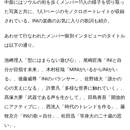
中面にはソウルの街を歩くメンバー11人の様子を切り取っ
た写真と共に、1人1ページのモノクロポートレイトが収録
されている。INIの楽曲のお気に入りの歌詞も紹介。
あわせて行なわれたメンバー個別インタビューのタイトル
は以下の通り。
池﨑理人「型にはまらない遊び心」、尾崎匠海「INIと自
分が目指す未来」、木村柾哉「MINIがいるからINIがい
る」、後藤威尊「INIのバランサー」、佐野雄大「誰かの
心の支えになる」、許豊凡「多様な世界に触れていく」、
髙塚大夢「武器である声を生かして」、田島将吾「開放的
にアクティブに」、西洸人「時代のトレンドを作る」、藤
牧京介「INIの歌＝自分」、松田迅「等身大の二十歳の思
い」。