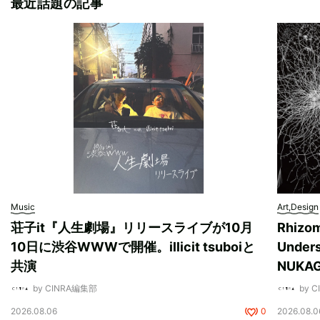
最近話題の記事
Music
Art,Design
荘子it『人生劇場』リリースライブが10月
Rhizo
10日に渋谷WWWで開催。illicit tsuboiと
Unde
共演
NUK
by CINRA編集部
by 
2026.08.06
0
2026.08.0