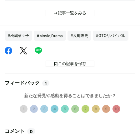
記事一覧をみる
#松嶋菜々子
#反町隆史
#GTOリバイバル
#Movie,Drama
この記事を保存
フィードバック
1
新たな発見や感動を得ることはできましたか？
1
2
3
4
5
6
7
8
9
10
コメント
0