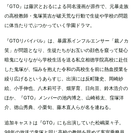
『GTO』は藤沢とおるによる同名漫画が原作で、元暴走族
の高校教師・鬼塚英吉が破天荒な行動で生徒や学校の問題
に体当たりでぶつかっていく学園ドラマ。
『GTOリバイバル』は、暴露系インフルエンサー「裁ノカ
笑」が問題となり、生徒たちがお互いの顔色を窺って疑心
暗鬼になりながら学校生活を送る私立相徳学院高校に赴任
した鬼塚が、悩みを抱えた令和の高校生を前に熱血授業を
繰り広げるというあらすじ。出演には反町隆史、岡崎紗
絵、小手伸也、八木莉可子、畑芽育、日向亘、鈴木浩介の
ほか、『GTO』メンバーの池内博之、山崎裕太、窪塚洋
介、徳山秀典、小栗旬、藤木直人らが名を連ねる。
追加キャストは『GTO』にも出演していた松嶋菜々子。
98年の放送で鬼塚と同じ高校の教師を辞めて客室乗務員