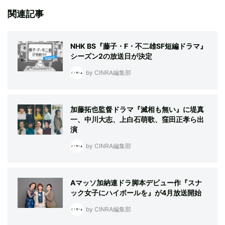
関連記事
NHK BS『藤子・F・不二雄SF短編ドラマ』
シーズン2の放送日が決定
by CINRA編集部
加藤拓也監督ドラマ『滅相も無い』に堤真
一、中川大志、上白石萌歌、窪田正孝ら出
演
by CINRA編集部
Aマッソ加納連ドラ脚本デビュー作『スナ
ック女子にハイボールを』が4月放送開始
by CINRA編集部