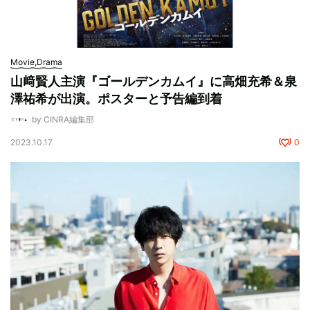
Movie,Drama
山﨑賢人主演『ゴールデンカムイ』に高畑充希＆泉
澤祐希が出演。ポスターと予告編到着
by CINRA編集部
2023.10.17
0