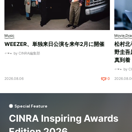
Music
Movie,Dr
WEEZER、単独来日公演を来年2月に開催
松村北
野圭吾
by CINRA編集部
真到着
by 
2026.08.06
0
2026.08.0
Special Feature
CINRA Inspiring Awards
Edition 2026