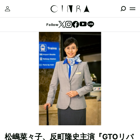
Follow
松嶋菜々子、反町隆史主演『GTOリバ