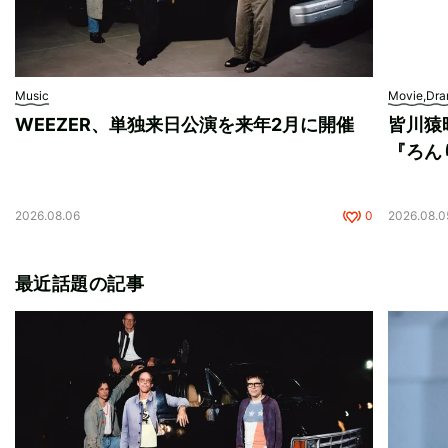
Music
Movie,Dr
WEEZER、単独来日公演を来年2月に開催
皆川猿
『ろん
2026.08.06
0
2026.08.0
最近話題の記事