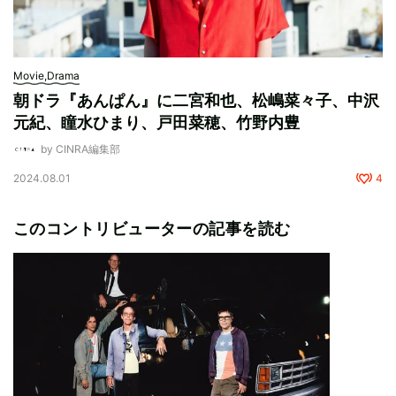
Movie,Drama
朝ドラ『あんぱん』に二宮和也、松嶋菜々子、中沢
元紀、瞳水ひまり、戸田菜穂、竹野内豊
by CINRA編集部
2024.08.01
4
このコントリビューターの記事を読む