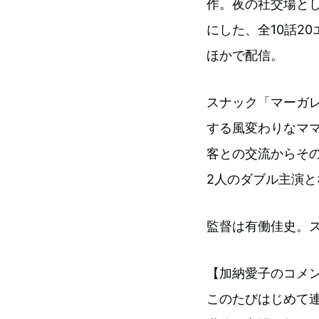
作。夜の社交場と
にした、全10話20
ほかで配信。
スナック「マーガ
する風変わりなマ
客との交流からそ
2人のダブル主演と
監督は有働佳史。
【加納愛子のコメ
このたびはじめて