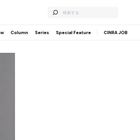
ew
Column
Series
Special Feature
CINRA JOB