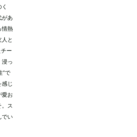
のく
代があ
る情熱
友人と
たチー
、浸っ
性”で
を感じ
が愛お
そ。ス
んでい