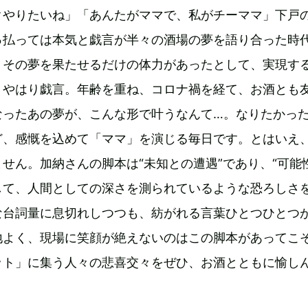
クやりたいね」「あんたがママで、私がチーママ」下戸
っ払っては本気と戯言が半々の酒場の夢を語り合った時
、その夢を果たせるだけの体力があったとして、実現す
、やはり戯言。年齢を重ね、コロナ禍を経て、お酒とも
なったあの夢が、こんな形で叶うなんて…。なりたかっ
ど、感慨を込めて「ママ」を演じる毎日です。とはいえ
せん。加納さんの脚本は“未知との遭遇”であり、“可能
して、人間としての深さを測られているような恐ろしさ
な台詞量に息切れしつつも、紡がれる言葉ひとつひとつ
地よく、現場に笑顔が絶えないのはこの脚本があってこ
ット」に集う人々の悲喜交々をぜひ、お酒とともに愉し