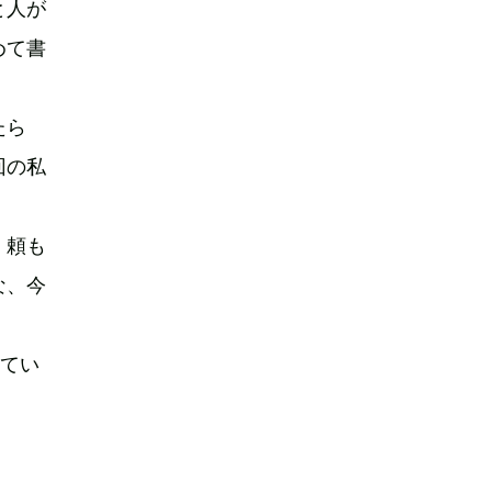
と人が
めて書
たら
回の私
、頼も
な、今
。
してい