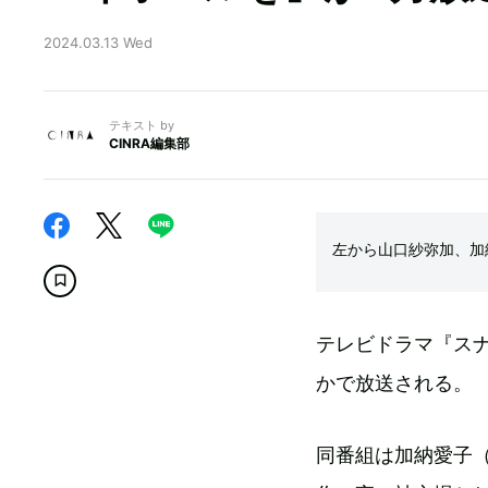
2024.03.13 Wed
テキスト by
CINRA編集部
左から山口紗弥加、加納
テレビドラマ『スナ
かで放送される。
同番組は加納愛子