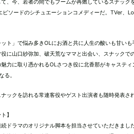
して、今、若者の間でもブームが再燃しているスナック
エピソードのシチュエーションコメディーだ。TVer、Loc
レット」で悩み多きOLにお酒と共に人生の酸いも甘いも
マ役に山口紗弥加、破天荒なママと出会い、スナックで
の魅力に取り憑かれるOLさつき役に北香那がキャスティ
なる。
スナックを訪れる常連客役やゲスト出演者も随時発表さ
ント】
連続ドラマのオリジナル脚本を担当させていただきまし