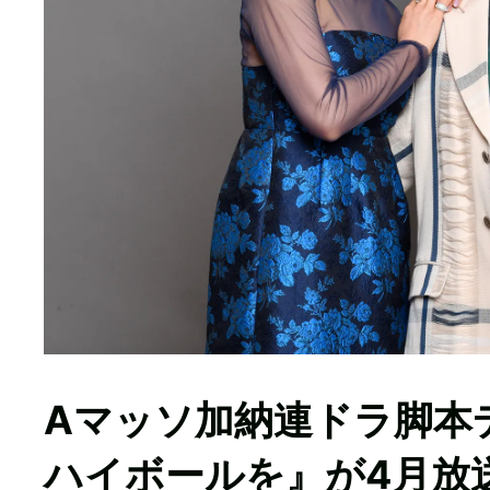
Aマッソ加納連ドラ脚本
ハイボールを』が4月放