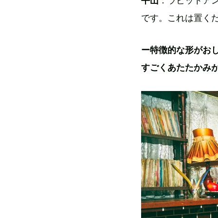
平山
：ラビットア
です。これは置く
ー特徴的な形がお
すごくあたたかみ