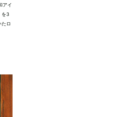
和アイ
を3
いたロ