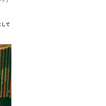
ンテナ
として