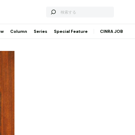
ew
Column
Series
Special Feature
CINRA JOB