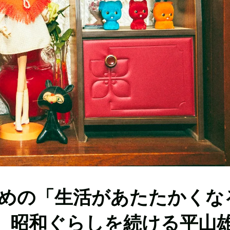
めの「生活があたたかくな
 昭和ぐらしを続ける平山