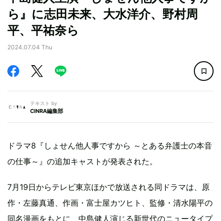
ら』に志田未来、大水洋介、野村周
平、平祐奈ら
2024.07.04 Thu
テキスト by
CINRA編集部
ドラマ8『しょせん他人事ですから ～とある弁護士の本音
の仕事～』の追加キャストが発表された。
7月19日からテレビ東京ほかで放送される同ドラマは、原
作・左藤真通、作画・富士屋カツヒト、監修・清水陽平の
同名漫画をもとに、中島健人演じる新世代のニュータイプ