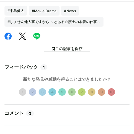
#中島健人
#Movie,Drama
#News
#しょせん他人事ですから ～とある弁護士の本音の仕事～
この記事を保存
フィードバック
1
新たな発見や感動を得ることはできましたか？
1
2
3
4
5
6
7
8
9
10
コメント
0