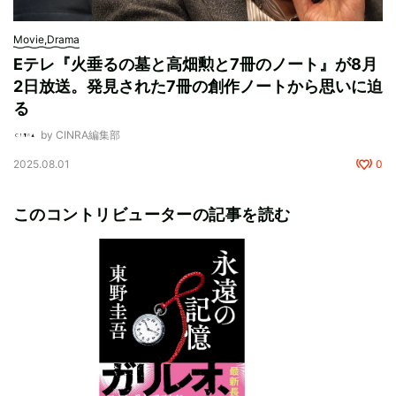
Movie,Drama
Eテレ『火垂るの墓と高畑勲と7冊のノート』が8月
2日放送。発見された7冊の創作ノートから思いに迫
る
by CINRA編集部
2025.08.01
0
このコントリビューターの記事を読む