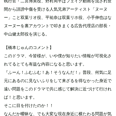
執行官・二宮博美役、野村周平はフェイク動画を流され世
間から誹謗中傷を受ける人気兄弟アーティスト「ヌーヌ
ー」こと双葉リオ役、平祐奈は双葉リホ役、小手伸也はな
ヌーヌーを裏アカウントで叩きまくる広告代理店の部長・
中山健太郎役を演じる。
【橋本じゅんのコメント】
このドラマ、今皆様が、いや僕が知りたい情報が可視化さ
れてるとても有益な内容になると思います。
『ふーん！ふむふむ！あ！そうなんだ！』普段、何気に足
元にあるのに見ないふりをして来ざるを得なかった身近で
遠い問題をこのドラマで共に感じて解決に近づけて行けれ
ば！と思います。
そこに目を付けたのか！！
なんだか曖昧な、でも大変な現在身近に横たわる問題が気