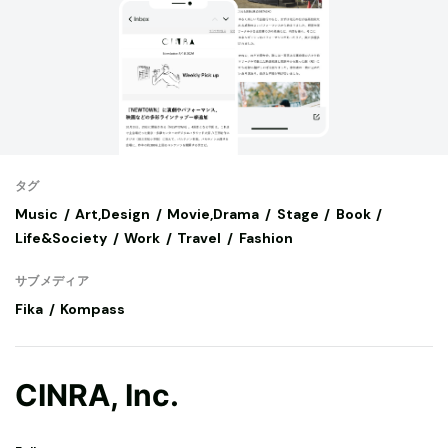
タグ
Music
Art,Design
Movie,Drama
Stage
Book
Life&Society
Work
Travel
Fashion
サブメディア
Fika
Kompass
CINRA, Inc.