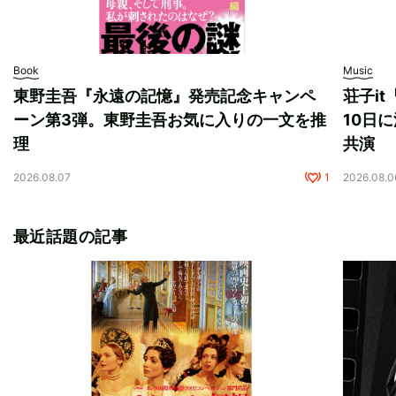
Book
Music
東野圭吾『永遠の記憶』発売記念キャンペ
荘子i
ーン第3弾。東野圭吾お気に入りの一文を推
10日に
理
共演
2026.08.07
1
2026.08.0
最近話題の記事