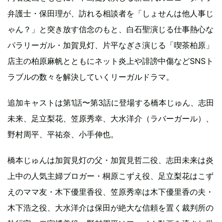
弁護士・保田理が、訪れる相談者を「しょせんは他人事じ
ゃん？」と突き放す信念のもと、白石聖演じる仕事熱心な
パラリーガル・加賀見灯、片平なぎさ演じる「喫茶柏原」
店主の柏原麻帆とともにネット炎上や誹謗中傷などSNSト
ラブルの数々を解決していくリーガルドラマ。
追加キャストは第1話〜第3話に登場する橋本じゅん、志田
未来、足立梨花、笠原秀幸、大水洋介（ラバーガール）、
野村周平、平祐奈、小手伸也。
橋本じゅんは加賀見灯の父・加賀見哲二役、志田未来は炎
上中の人気主婦ブロガー・桐原こずえ役、足立梨花はこず
えのママ友・木下優里香役、笠原秀幸は木下優里香の夫・
木下浩之役、大水洋介は保田が絶大な信頼を置く裁判所の