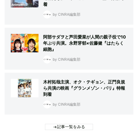
着
by CINRA編集部
阿部サダヲと芦田愛菜が人間の親子役で10
年ぶり共演。永野芽郁×佐藤健『はたらく
細胞』
by CINRA編集部
木村拓哉主演、オク・テギョン、正門良規
ら共演の映画『グランメゾン・パリ』特報
到着
by CINRA編集部
記事一覧をみる