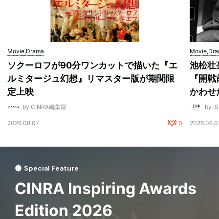
Movie,Drama
Movie,Dr
ソクーロフが90分ワンカットで描いた『エ
池松壮
ルミタージュ幻想』リマスター版が期間限
『開戦
定上映
かわせ
by CINRA編集部
by I
2026.08.07
0
2026.08.0
Special Feature
CINRA Inspiring Awards
Edition 2026