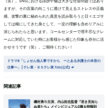
（笑）。SNSにおける誹謗中傷は大きな社会問題ではあり
ますが、その言葉の向こうに透けて見えるストレスや正義
感、攻撃の裏に秘められた真意を読み取ろうと日々エゴサ
しては糧にしてきた身として、一定の理解も含めリアルに
演じられたらと思います。コールセンターで理不尽なクレ
ームに対応していた時にお客様から感じた印象も存分に活
かせそうです（笑）。ご期待ください！
ドラマ8「しょせん他人事ですから 〜とある弁護士の本音の
仕事〜」 | テレ東・ＢＳテレ東 7ch(公式)
関連記事
磯村勇斗主演、内山拓也監督『若き見知ら
ぬ者たち』メインビジュアル2種＆特報到