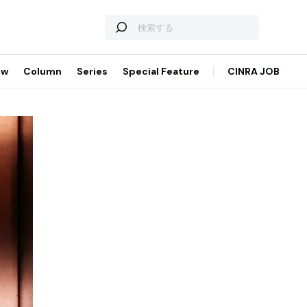
ew
Column
Series
Special Feature
CINRA JOB