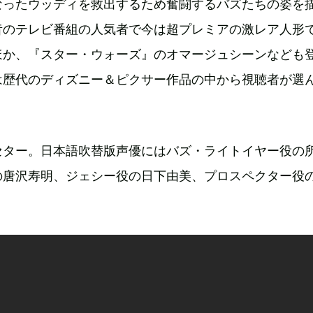
なったウッディを救出するため奮闘するバズたちの姿を
昔のテレビ番組の人気者で今は超プレミアの激レア人形
ほか、『スター・ウォーズ』のオマージュシーンなども
は歴代のディズニー＆ピクサー作品の中から視聴者が選
セター。日本語吹替版声優にはバズ・ライトイヤー役の
の唐沢寿明、ジェシー役の日下由美、プロスペクター役
。