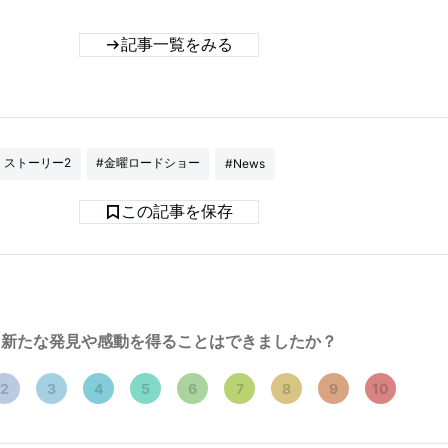
記事一覧をみる
・ストーリー2
#金曜ロードショー
#News
この記事を保存
新たな発見や感動を得ることはできましたか？
2
3
4
5
6
7
8
9
10