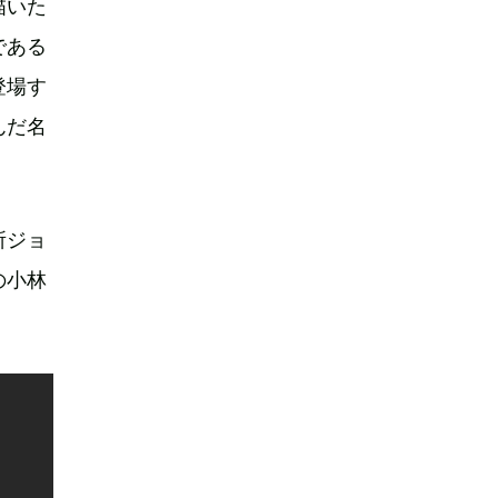
描いた
である
登場す
んだ名
所ジョ
の小林