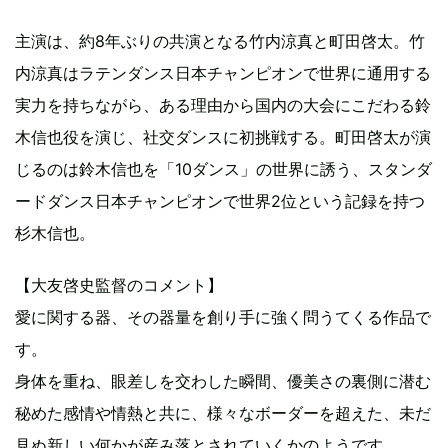
主演は、約8年ぶりの共演となる竹内涼真と町田啓太。竹
内涼真はラテンダンス日本チャンピオンで世界に通用する
実力を持ちながら、ある理由から国内の大会にこだわる鈴
木信也役を演じ、社交ダンスに初挑戦する。町田啓太が演
じるのは鈴木信也を「10ダンス」の世界に誘う、スタンダ
ードダンス日本チャンピオンで世界2位という記録を持つ
杉木信也。
【大友啓史監督のコメント】
愛に関する器、その器量を創り手に強く問うてくる作品で
す。
身体を重ね、眼差しを交わした瞬間、優美さの裏側に潜む
秘めた感情や情熱と共に、様々なボーダーを超えた、未だ
見ぬ新しい何かが産み落とされていくかのようです。