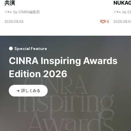
共演
NUK
by CINRA編集部
by 
2026.08.06
0
2026.08.0
Special Feature
CINRA Inspiring Awards
Edition 2026
詳しくみる