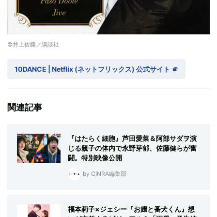
©井上佐藤／講談社
10DANCE | Netflix ( ネ ッ ト フ リ ッ ク ス ) 公 式サ イ ト
関連記事
『はたらく細胞』芦田愛菜＆阿部サダヲ演
じる親子の体内で永野芽郁、佐藤健らが奮
闘。特別映像公開
by CINRA編集部
福本莉子×ジェシー『お嬢と番犬くん』想