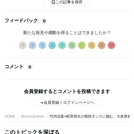
この記事を保存
フィードバック
0
新たな発見や感動を得ることはできましたか？
1
2
3
4
5
6
7
8
9
10
コメント
0
会員登録するとコメントを投稿できます
会員登録 / ログインページへ
HOME
Movie,Drama
竹内涼真×町田啓太が競技ダンスに挑む。大友啓史監督のN
このトピックを深ぼる