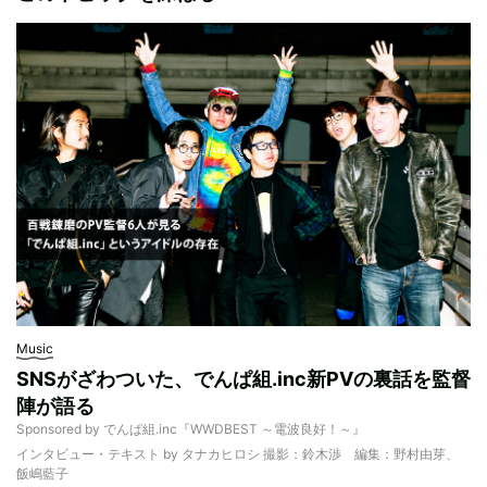
Music
SNSがざわついた、でんぱ組.inc新PVの裏話を監督
陣が語る
Sponsored by でんぱ組.inc『WWDBEST ～電波良好！～』
インタビュー・テキスト by タナカヒロシ 撮影：鈴木渉 編集：野村由芽、
飯嶋藍子