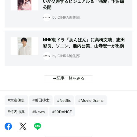
いが交差するビジュアル＆「溺愛」予告編
公開
by CINRA編集部
NHK朝ドラ『あんぱん』に高橋文哉、志田
彩良、ソニン、瀧内公美、山寺宏一が出演
by CINRA編集部
記事一覧をみる
#大友啓史
#町田啓太
#Netflix
#Movie,Drama
#竹内涼真
#News
#10DANCE