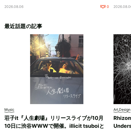
2026.08.06
0
2026.08.0
最近話題の記事
Music
Art,Design
荘子it『人生劇場』リリースライブが10月
Rhizo
10日に渋谷WWWで開催。illicit tsuboiと
Unde