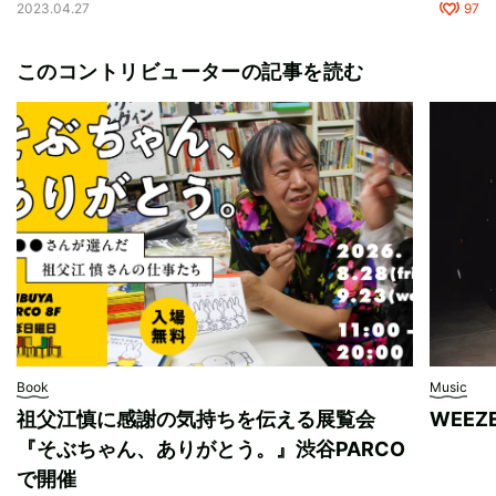
2023.04.27
97
このコントリビューターの記事を読む
Book
Music
祖父江慎に感謝の気持ちを伝える展覧会
WEE
『そぶちゃん、ありがとう。』渋谷PARCO
で開催