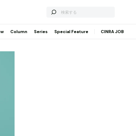
ew
Column
Series
Special Feature
CINRA JOB