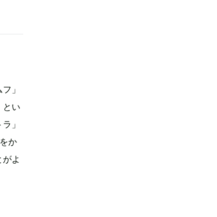
ムフ」
」とい
トラ」
をか
とがよ