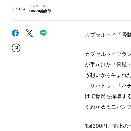
テキスト by
CINRA編集部
カプセルトイ「骨
カプセルトイブラ
が手がけた「骨髄
う想いから生まれ
「サバトラ」「ハ
けて骨髄を採取す
くわかるミニパン
1回300円。売上