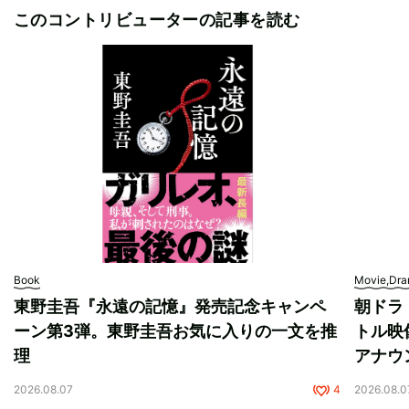
このコントリビューターの記事を読む
Book
Movie,Dr
東野圭吾『永遠の記憶』発売記念キャンペ
朝ドラ
ーン第3弾。東野圭吾お気に入りの一文を推
トル映
理
アナウ
2026.08.07
4
2026.08.0