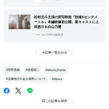
松村北斗主演の実写映画『秒速5センチメ
ートル』本編映像初公開。新キャストに上
田悠斗＆白山乃愛
by CINRA編集部
記事一覧をみる
#菅野美穂
#赤楚衛二
#Movie,Drama
#近畿地方のある場所について
#News
この記事を保存