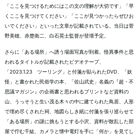
「ここを見つけるためにはこの文の理解が大切です」「早
くここを見つけてください」「ここが見つかったらぜひお
いでください」といった文章が記載されている。当日は菅
野美穂、赤楚衛二、白石晃士監督が登壇予定。
さらに「ある場所」へ誘う場面写真が到着。怪異事件と思
われるタイトルが記載されたビデオテープ、
「2023.1.23 ツーリング」と付箋が貼られたDVD、「妖
怪」と書かれた民俗学の本、「佐山武史」名義の『超・不
思議マガジン』の企画書と思われるプリントなど資料の
山、うっそうと生い茂る木々の中に建てられた鳥居、人形
で埋め尽くされた祠、地図らしき紙に付箋を張り巡らせて
「ある場所」の謎に挑もうとする小沢、資料が散乱した部
屋で佇む千紘、カメラと懐中電灯を手に「何か」を見てし