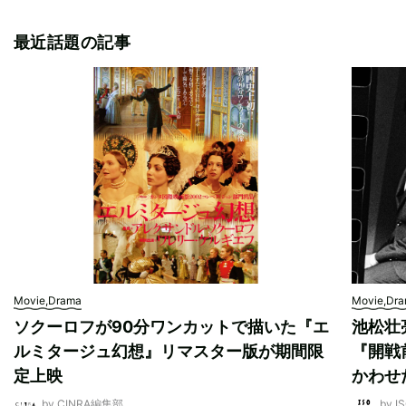
最近話題の記事
Movie,Drama
Movie,Dr
ソクーロフが90分ワンカットで描いた『エ
池松壮
ルミタージュ幻想』リマスター版が期間限
『開戦
定上映
かわせ
by CINRA編集部
by I