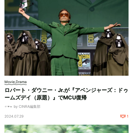
Movie,Drama
ロバート・ダウニー・Jr.が『アベンジャーズ：ドゥ
ームズデイ（原題）』でMCU復帰
by CINRA編集部
2024.07.29
1