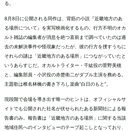
る。
8月8日に公開される同作は、背筋の小説『近畿地方のあ
る場所について』を実写映画化するもの。行方不明のオカ
ルト雑誌の編集者が消息を絶つ直前まで調べていたのは過
去の未解決事件や怪現象だったが、彼の行方を捜すうちに
それらの謎は「近畿地方のある場所」につながっていたと
いうあらすじだ。オカルトライター・千紘役の菅野美穂
と、編集部員・小沢役の赤楚衛二がダブル主演を務める。
主題歌は椎名林檎の書き下ろし楽曲“白日のもと”。
現段階で会場を導き出す唯一のヒントは、オフィシャルサ
イトでも公開された社名が伏せられたある新聞社による報
告書のみ。報告書は「近畿地方のある場所」に関する当該
地域住民へのインタビューのテープ起こしとなっており、