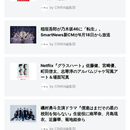
by CINRA編集部
稲垣吾郎が乃木坂46に「転生」。
SmartNews新CMが6月18日から放送
by CINRA編集部
Netflix『グラスハート』佐藤健、宮﨑優、
町田啓太、志尊淳のアルバムジャケ写風ア
ート＆場面写真
by CINRA編集部
磯村勇斗主演ドラマ『僕達はまだその星の
校則を知らない』生徒役に南琴奈、月島琉
衣、近藤華、菊地姫奈ら
by CINRA編集部