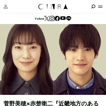
Follow
菅野美穂×赤楚衛二『近畿地方のある